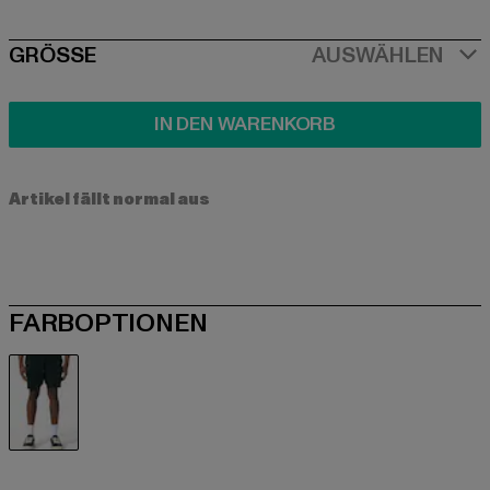
SIZE
GRÖSSE
AUSWÄHLEN
IN DEN WARENKORB
Artikel fällt normal aus
FARBOPTIONEN
grün