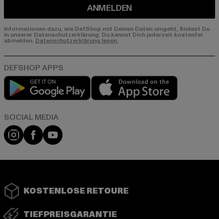
ANMELDEN
Informationen dazu, wie DefShop mit Deinen Daten umgeht, findest Du
in unserer Datenschutzerklärung. Du kannst Dich jederzeit kostenfei
abmelden.
Datenschutzerklärung lesen.
Play market
App store
Instagram
Facebook
YouTube
KOSTENLOSE RETOURE
TIEFPREISGARANTIE