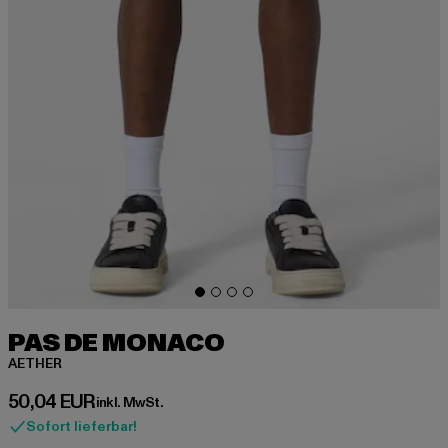
PAS DE MONACO
AETHER
Derzeitiger Preis: 50,04 EUR
50,04 EUR
inkl. MwSt.
Sofort lieferbar!