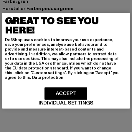
Farbe: grün
Hersteller Farbe: pedosa green
Materialzusammensetzung: 100% Baumwolle
GREAT TO SEE YOU
Art.Nr: 0009014-23273
HERE!
Hersteller: Zabou House |
Krishna@zabou.co.uk
DefShop uses cookies to improve your use experience,
Shelley Road, Ashton-on-Ribble | PR2 2ZH Lancashire |
save your preferences, analyse use behaviour and to
provide and measure interest-based contents and
GB
advertising. In addition, we allow partners to extract data
or to use cookies. This may also include the processing of
your data in the USA or other countries which do not have
the EU data protection standard. If you want to change
GRÖSSE & PASSFORM
this, click on "Custom settings". By clicking on "Accept" you
agree to this.
Data protection
PFLEGEHINWEISE
ACCEPT
LIEFERUNG & RÜCKGABE
INDIVIDUAL SETTINGS