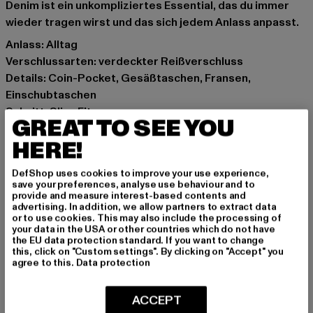
Denim ist ein unkompliziertes Essential, das du immer
wieder tragen wirst und das sich jedem Anlass anpasst.
Anlass: Alltag
Verschlussarten: verdeckter Reißverschluss
Details: Coin-Pocket, Gesäßtaschen, Fransen,
Einschubtaschen
Schnitt: Slim-Fit
GREAT TO SEE YOU
Marke: 2Y Premium
HERE!
Kat.: Slim Fit Jeans
Farbe: grau
DefShop uses cookies to improve your use experience,
Hersteller Farbe: grey
save your preferences, analyse use behaviour and to
Materialzusammensetzung: 98% Baumwolle, 2%
provide and measure interest-based contents and
advertising. In addition, we allow partners to extract data
Elasthan
or to use cookies. This may also include the processing of
Art.Nr: 2YW5015-00111
your data in the USA or other countries which do not have
the EU data protection standard. If you want to change
this, click on "Custom settings". By clicking on "Accept" you
Hersteller: 2Y Premium GmbH |
info@2y-studios.com
agree to this.
Data protection
Hollefeldstraße 16 | 48282 Emsdetten | DE
ACCEPT