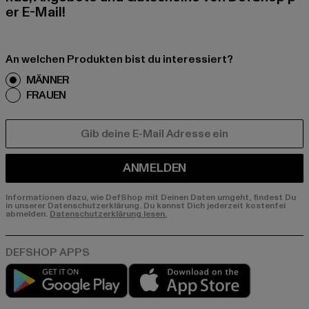
er E-Mail!
An welchen Produkten bist du interessiert?
MÄNNER
FRAUEN
E-MAIL
ANMELDEN
Informationen dazu, wie DefShop mit Deinen Daten umgeht, findest Du
in unserer Datenschutzerklärung. Du kannst Dich jederzeit kostenfei
abmelden.
Datenschutzerklärung lesen.
Play market
App store