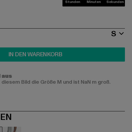
Stunden
Minuten
Sekunden
S
IN DEN WARENKORB
l aus
 diesem Bild die Größe M und ist NaN m groß.
NEN