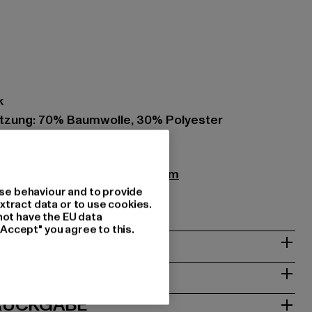
k
zung: 70% Baumwolle, 30% Polyester
007
um GmbH |
info@2y-studios.com
se behaviour and to provide
48282 Emsdetten | DE
xtract data or to use cookies.
not have the EU data
"Accept" you agree to this.
& PASSFORM
ISE
 RÜCKGABE