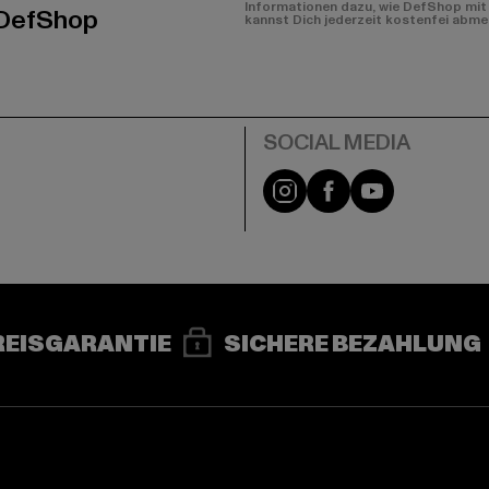
Informationen dazu, wie DefShop mit 
 DefShop
kannst Dich jederzeit kostenfei abme
e
Instagram
Facebook
YouTube
REISGARANTIE
SICHERE BEZAHLUNG