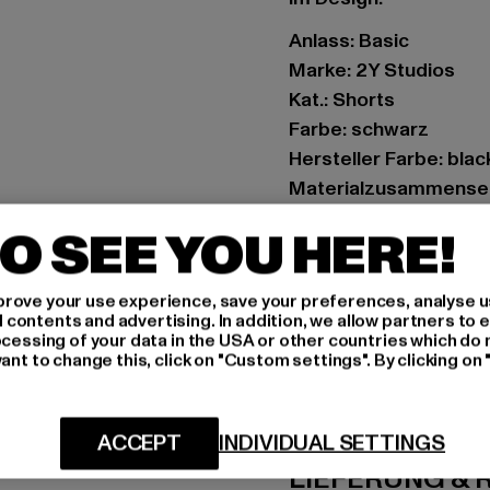
Anlass: Basic
Marke: 2Y Studios
Kat.: Shorts
Farbe: schwarz
Hersteller Farbe: blac
Materialzusammenset
Art.Nr: SCS50001-00
O SEE YOU HERE!
Hersteller: 2Y Premi
rove your use experience, save your preferences, analyse u
Hollefeldstraße 16 | 
ontents and advertising. In addition, we allow partners to e
ocessing of your data in the USA or other countries which do 
ant to change this, click on "Custom settings". By clicking on 
GRÖSSE 
PFLEGEHINWE
ACCEPT
INDIVIDUAL SETTINGS
LIEFERUNG &