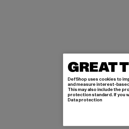
GREAT T
DefShop uses cookies to imp
and measure interest-based c
This may also include the pr
protection standard. If you w
Data protection