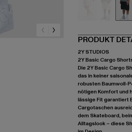
beige
beige
sc
PRODUKT DET
2Y STUDIOS
2Y Basic Cargo Short
Die 2Y Basic Cargo Sh
das in keiner saisona
robusten Baumwoll-Po
nötigen Komfort und h
lässige Fit garantier
Cargotaschen ausreich
dem Skateboard, beim
Alltagslook – diese S
im Design.