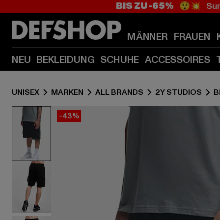
BIS ZU -65%
😲💥 Sum
MÄNNER
FRAUEN
NEU
BEKLEIDUNG
SCHUHE
ACCESSOIRES
UNISEX
MARKEN
ALL BRANDS
2Y STUDIOS
B
-43%