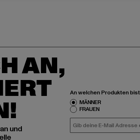
H AN,
IERT
An welchen Produkten bist
N!
MÄNNER
FRAUEN
E-MAIL
 an und
elle