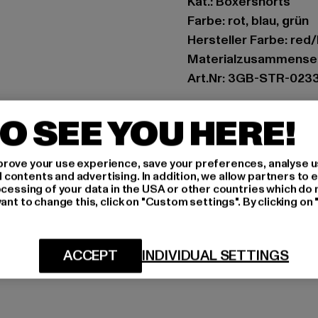
Kat.: Boxershorts
Farbe: rot, blau, grün
Hersteller Farbe: red
Materialzusammenset
Art.Nr: 3GB-STR-023
Hersteller: Pockies B.V
O SEE YOU HERE!
Van Boetzelaerstraat 
rove your use experience, save your preferences, analyse u
ontents and advertising. In addition, we allow partners to e
GRÖSSE 
ocessing of your data in the USA or other countries which do 
ant to change this, click on "Custom settings". By clicking on 
PFLEGEHINWE
LIEFERUNG &
ACCEPT
INDIVIDUAL SETTINGS