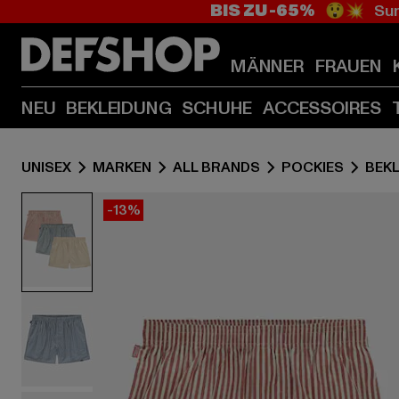
BIS ZU -65%
😲💥 Sum
MÄNNER
FRAUEN
NEU
BEKLEIDUNG
SCHUHE
ACCESSOIRES
UNISEX
MARKEN
ALL BRANDS
POCKIES
BEK
-13%