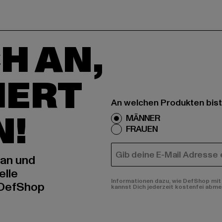
H AN,
IERT
An welchen Produkten bist
N!
MÄNNER
FRAUEN
E-MAIL
 an und
elle
Informationen dazu, wie DefShop mit 
 DefShop
kannst Dich jederzeit kostenfei abme