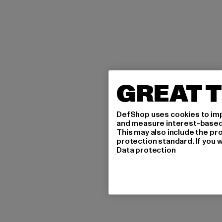
GREAT T
DefShop uses cookies to imp
and measure interest-based c
This may also include the pr
protection standard. If you w
Data protection