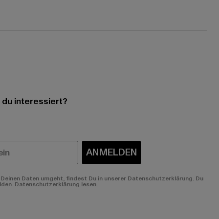
 du interessiert?
ANMELDEN
Deinen Daten umgeht, findest Du in unserer Datenschutzerklärung. Du
lden.
Datenschutzerklärung lesen.