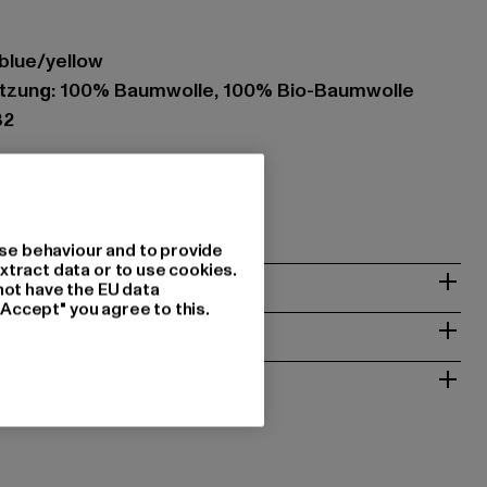
/blue/yellow
zung: 100% Baumwolle, 100% Bio-Baumwolle
32
. |
support@pockies.com
49 | 1051 Amsterdam | NL
se behaviour and to provide
xtract data or to use cookies.
& PASSFORM
not have the EU data
"Accept" you agree to this.
ISE
 RÜCKGABE