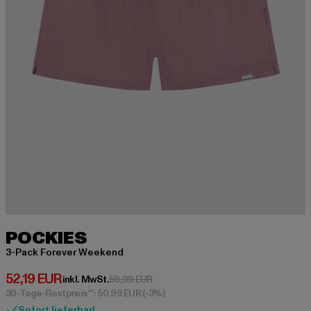
POCKIES
3-Pack Forever Weekend
Derzeitiger Preis: 52,19 EUR
52,19 EUR
Aktionspreis: 59,99 EUR
inkl. MwSt.
59,99 EUR
30-Tage-Bestpreis**: 50,99 EUR
(-3%)
Sofort lieferbar!