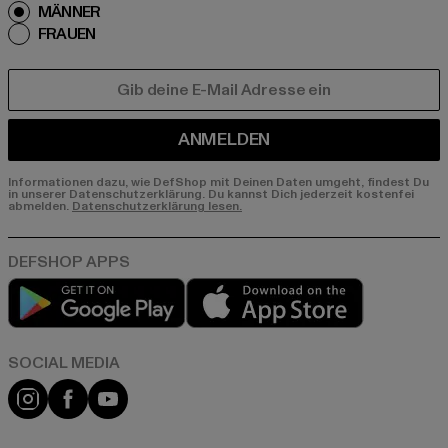
MÄNNER
FRAUEN
E-MAIL
ANMELDEN
Informationen dazu, wie DefShop mit Deinen Daten umgeht, findest Du
in unserer Datenschutzerklärung. Du kannst Dich jederzeit kostenfei
abmelden.
Datenschutzerklärung lesen.
Play market
App store
Instagram
Facebook
YouTube