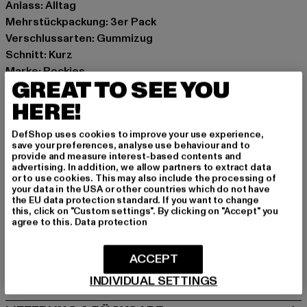
Anlass: Alltag
Mehrstückpackung: 3er Pack
Verschlussarten: Gummizug
Schnitt: Kurz
Marke: Pockies
GREAT TO SEE YOU
Kat.: Boxershorts
Farbe: bunt
HERE!
Hersteller Farbe: mixed colors
DefShop uses cookies to improve your use experience,
Materialzusammensetzung: 100% Baumwolle
save your preferences, analyse use behaviour and to
Art.Nr: 3GBS-FW-MC-261-23584
provide and measure interest-based contents and
advertising. In addition, we allow partners to extract data
or to use cookies. This may also include the processing of
Hersteller: Pockies B.V. |
support@pockies.com
your data in the USA or other countries which do not have
the EU data protection standard. If you want to change
Van Boetzelaerstraat 49 | 1051 Amsterdam | NL
this, click on "Custom settings". By clicking on "Accept" you
agree to this.
Data protection
GRÖSSE & PASSFORM
ACCEPT
PFLEGEHINWEISE
INDIVIDUAL SETTINGS