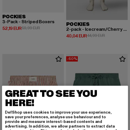
POCKIES
3-Pack - Striped Boxers
POCKIES
Derzeitiger Preis: 52,19 EUR
Aktionspreis: 59,99 EUR
52,19 EUR
59,99 EUR
2-pack - Icecream/Cherry Boxers
Derzeitiger Preis: 40,04 EUR
Aktionspreis:
40,04 EUR
44,99 EUR
-60%
GREAT TO SEE YOU
HERE!
DefShop uses cookies to improve your use experience,
save your preferences, analyse use behaviour and to
provide and measure interest-based contents and
advertising. In addition, we allow partners to extract data