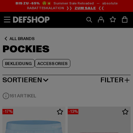
BIS ZU -65%
😲💥 Summer Sale Reloaded — absolute
Zum
Zum
Zum
RABATTESKALATION ❯❯
ZUM SALE
❮❮
Inhalt
Fußzeile
Produktraster
springen
springen
springen
ALL BRANDS
POCKIES
BEKLEIDUNG
ACCESSORIES
SORTIEREN
FILTER
BELIEBTESTE
161 ARTIKEL
-17%
-13%