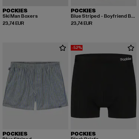
POCKIES
POCKIES
Ski Man Boxers
Blue Striped - Boyfriend Boxers
Derzeitiger Preis: 23,74 EUR
Derzeitiger Preis: 23,74 EUR
23,74 EUR
23,74 EUR
-52%
POCKIES
POCKIES