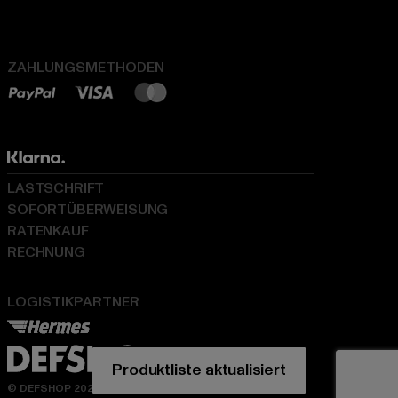
ZAHLUNGSMETHODEN
LASTSCHRIFT
SOFORTÜBERWEISUNG
RATENKAUF
RECHNUNG
LOGISTIKPARTNER
© DEFSHOP 2026. Alle Rechte vorbehalten