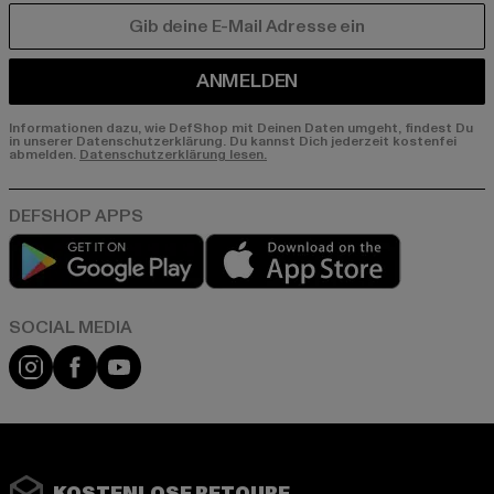
E-MAIL
ANMELDEN
Informationen dazu, wie DefShop mit Deinen Daten umgeht, findest Du
in unserer Datenschutzerklärung. Du kannst Dich jederzeit kostenfei
abmelden.
Datenschutzerklärung lesen.
Play market
App store
Instagram
Facebook
YouTube