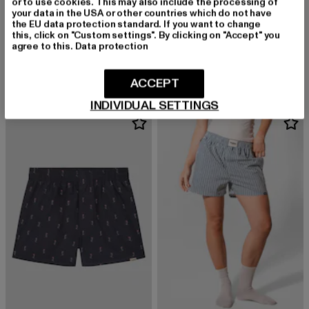
or to use cookies. This may also include the processing of
your data in the USA or other countries which do not have
POCKIES
the EU data protection standard. If you want to change
Sage
this, click on "Custom settings". By clicking on "Accept" you
POCKIES
agree to this.
Data protection
Derzeitiger Preis: 24,00 EUR
Aktionspreis:
24,00 EUR
59,99 EUR
TC Striped - Boyfriend Boxers
Derzeitiger Preis: 23,74 EUR
23,74 EUR
ACCEPT
INDIVIDUAL SETTINGS