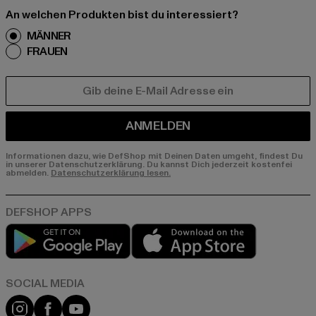
An welchen Produkten bist du interessiert?
MÄNNER
FRAUEN
E-MAIL
ANMELDEN
Informationen dazu, wie DefShop mit Deinen Daten umgeht, findest Du
in unserer Datenschutzerklärung. Du kannst Dich jederzeit kostenfei
abmelden.
Datenschutzerklärung lesen.
Play market
App store
Instagram
Facebook
YouTube