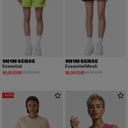
9N1M SENSE
9N1M SENSE
Essential
Essential Mesh
Derzeitiger Preis: 16,00 EUR
Aktionspreis: 39,99 EUR
Derzeitiger Preis: 18,00 EUR
Aktionspreis: 
16,00 EUR
39,99 EUR
18,00 EUR
44,99 EUR
-60%