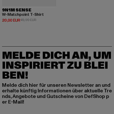
9N1M SENSE
W-Matchpoint T-Shirt
Derzeitiger Preis: 20,00 EUR
Aktionspreis: 49,99 EUR
20,00 EUR
49,99 EUR
MELDE DICH AN, UM
INSPIRIERT ZU BLEI
BEN!
Melde dich hier für unseren Newsletter an und
erhalte künftig Informationen über aktuelle Tre
nds, Angebote und Gutscheine von DefShop p
er E-Mail!