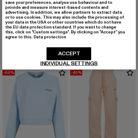
save your preferences, analyse use behaviour and to
provide and measure interest-based contents and
advertising. In addition, we allow partners to extract data
or to use cookies. This may also include the processing of
your data in the USA or other countries which do not have
the EU data protection standard. If you want to change
9N1M SENSE
this, click on "Custom settings". By clicking on "Accept" you
Essential
9N1M SENSE
agree to this.
Data protection
Derzeitiger Preis: 15,00 EUR
Aktionspreis: 29,99 EUR
15,00 EUR
29,99 EUR
W-Satin Hose
Derzeitiger Preis: 20,00 EUR
Aktionspreis:
20,00 EUR
49,99 EUR
ACCEPT
INDIVIDUAL SETTINGS
-60%
-40%