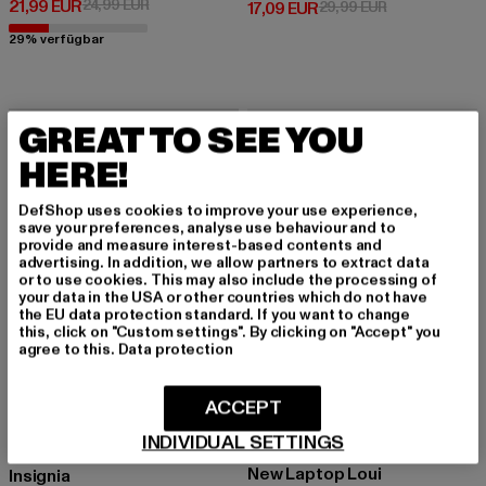
Derzeitiger Preis: 21,99 EUR
Aktionspreis: 24,99 EUR
21,99 EUR
24,99 EUR
Derzeitiger Preis: 17,09 EUR
Aktionspreis: 
17,09 EUR
29,99 EUR
29% verfügbar
-10%
-49%
GREAT TO SEE YOU
HERE!
DefShop uses cookies to improve your use experience,
save your preferences, analyse use behaviour and to
provide and measure interest-based contents and
advertising. In addition, we allow partners to extract data
or to use cookies. This may also include the processing of
your data in the USA or other countries which do not have
the EU data protection standard. If you want to change
this, click on "Custom settings". By clicking on "Accept" you
agree to this.
Data protection
ACCEPT
INDIVIDUAL SETTINGS
FORVERT
KARL KANI
New Laptop Loui
Insignia