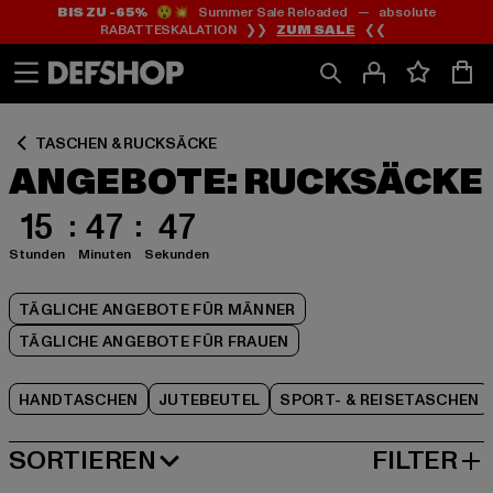
BIS ZU -65%
😲💥 Summer Sale Reloaded — absolute
Zum
Zum
Zum
RABATTESKALATION ❯❯
ZUM SALE
❮❮
Inhalt
Fußzeile
Produktraster
springen
springen
springen
TASCHEN & RUCKSÄCKE
ANGEBOTE: RUCKSÄCKE
15
47
46
Stunden
Minuten
Sekunden
TÄGLICHE ANGEBOTE FÜR MÄNNER
TÄGLICHE ANGEBOTE FÜR FRAUEN
HANDTASCHEN
JUTEBEUTEL
SPORT- & REISETASCHEN
SORTIEREN
FILTER
BELIEBTESTE