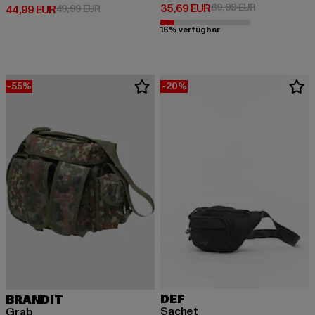
Derzeitiger Preis: 35,69 EUR
Aktionspreis:
35,69 EUR
69,99 EUR
Derzeitiger Preis: 44,99 EUR
Aktionspreis: 49,99 EUR
44,99 EUR
49,99 EUR
16% verfügbar
-55%
-20%
DEF
BRANDIT
Sachet
Grab