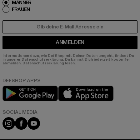
MÄNNER
FRAUEN
E-MAIL
ANMELDEN
Informationen dazu, wie DefShop mit Deinen Daten umgeht, findest Du
in unserer Datenschutzerklärung. Du kannst Dich jederzeit kostenfei
abmelden.
Datenschutzerklärung lesen.
Play market
App store
Instagram
Facebook
YouTube