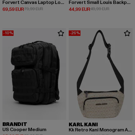
Forvert Canvas Laptop Louis
Forvert Small Louis Backpack
Derzeitiger Preis: 69,59 EUR
Aktionspreis: 79,99 EUR
Derzeitiger Preis: 44,99 EUR
Aktionspreis:
69,59 EUR
79,99 EUR
44,99 EUR
49,99 EUR
-10%
-26%
BRANDIT
KARL KANI
US Cooper Medium
Kk Retro Kani Monogram Aop