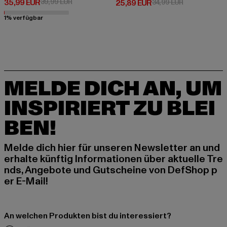
Derzeitiger Preis: 35,99 EUR
Aktionspreis: 39,99 EUR
35,99 EUR
39,99 EUR
Derzeitiger Preis: 25,89 EUR
Aktionspreis:
25,89 EUR
34,99 EUR
1% verfügbar
MELDE DICH AN, UM
INSPIRIERT ZU BLEI
BEN!
Melde dich hier für unseren Newsletter an und
erhalte künftig Informationen über aktuelle Tre
nds, Angebote und Gutscheine von DefShop p
er E-Mail!
An welchen Produkten bist du interessiert?