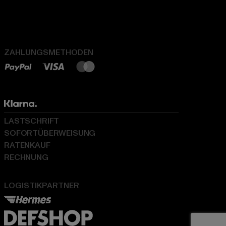
ZAHLUNGSMETHODEN
LASTSCHRIFT
SOFORTÜBERWEISUNG
RATENKAUF
RECHNUNG
LOGISTIKPARTNER