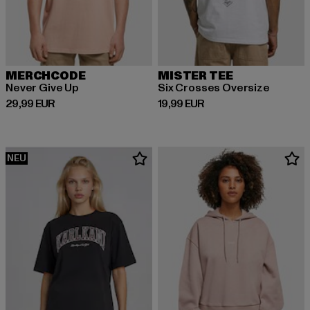
MERCHCODE
MISTER TEE
Never Give Up
Six Crosses Oversize
Derzeitiger Preis: 29,99 EUR
Derzeitiger Preis: 19,99 EUR
29,99 EUR
19,99 EUR
NEU