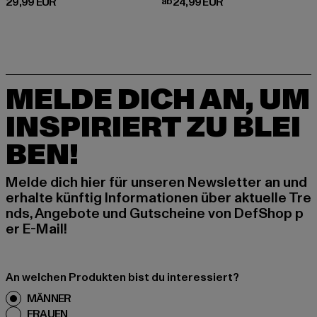
Derzeitiger Preis: 29,99 EUR
Derzeitiger Preis: ab 24,99 EUR
29,99 EUR
ab
24,99 EUR
MELDE DICH AN, UM
INSPIRIERT ZU BLEI
BEN!
Melde dich hier für unseren Newsletter an und
erhalte künftig Informationen über aktuelle Tre
nds, Angebote und Gutscheine von DefShop p
er E-Mail!
An welchen Produkten bist du interessiert?
MÄNNER
FRAUEN