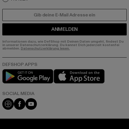
E-MAIL
ANMELDEN
Informationen dazu, wie DefShop mit Deinen Daten umgeht, findest Du
in unserer Datenschutzerklärung. Du kannst Dich jederzeit kostenfei
abmelden.
Datenschutzerklärung lesen.
Play market
App store
Instagram
Facebook
YouTube