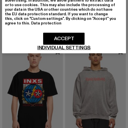
advertising. In addition, we allow partners to extract data
or to use cookies. This may also include the processing of
your data in the USA or other countries which do not have
the EU data protection standard. If you want to change
MISTER TEE
MERCHCODE
this, click on "Custom settings". By clicking on "Accept" you
Perfect Sunshine
Brandalised - Barcode Leopard
agree to this.
Data protection
Derzeitiger Preis: 19,99 EUR
Derzeitiger Preis: 29,99 EUR
19,99 EUR
29,99 EUR
ACCEPT
INDIVIDUAL SETTINGS