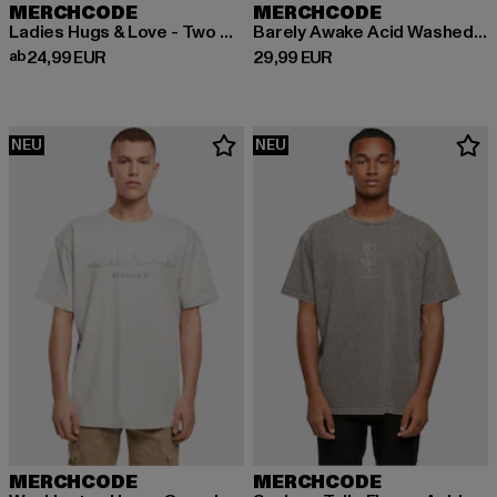
MERCHCODE
MERCHCODE
Ladies Hugs & Love - Two Hearts
Barely Awake Acid Washed Heavy Oversized Tee
Derzeitiger Preis: ab 24,99 EUR
Derzeitiger Preis: 29,99 EUR
ab
24,99 EUR
29,99 EUR
NEU
NEU
MERCHCODE
MERCHCODE