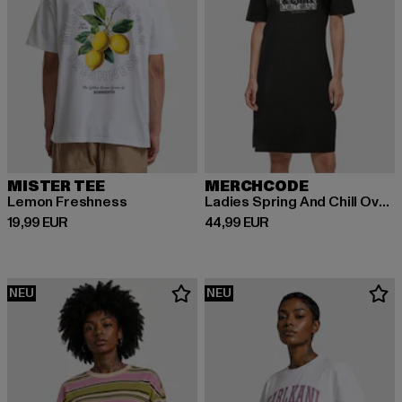
MISTER TEE
MERCHCODE
Lemon Freshness
Ladies Spring And Chill Oversized Slit
Derzeitiger Preis: 19,99 EUR
Derzeitiger Preis: 44,99 EUR
19,99 EUR
44,99 EUR
NEU
NEU