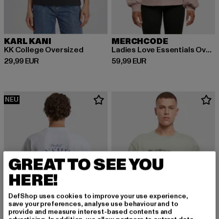
KARL KANI
MERCHCODE
KK College Oversized
Ladies Love Essentials Oversized Hoody
Derzeitiger Preis: 29,99 EUR
Derzeitiger Preis: 59,99 EUR
29,99 EUR
59,99 EUR
NEU
GREAT TO SEE YOU
HERE!
DefShop uses cookies to improve your use experience,
save your preferences, analyse use behaviour and to
provide and measure interest-based contents and