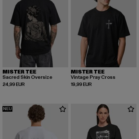
MISTER TEE
MISTER TEE
Sacred Skin Oversize
Vintage Pray Cross
Derzeitiger Preis: 24,99 EUR
Derzeitiger Preis: 19,99 EUR
24,99 EUR
19,99 EUR
NEU