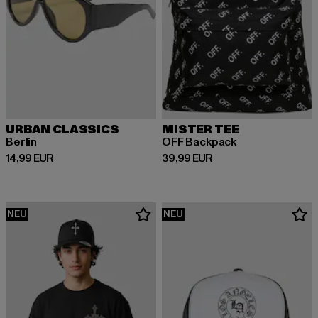
URBAN CLASSICS
MISTER TEE
Berlin
OFF Backpack
Derzeitiger Preis: 14,99 EUR
Derzeitiger Preis: 39,99 EUR
14,99 EUR
39,99 EUR
NEU
NEU