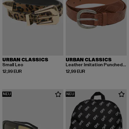
URBAN CLASSICS
URBAN CLASSICS
Small Leo
Leather Imitation Punched Pattern
Derzeitiger Preis: 12,99 EUR
Derzeitiger Preis: 12,99 EUR
12,99 EUR
12,99 EUR
NEU
NEU