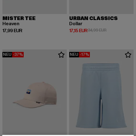
MISTER TEE
URBAN CLASSICS
Heaven
Dollar
Derzeitiger Preis: 17,99 EUR
Derzeitiger Preis: 17,15 EUR
Aktionspreis: 3
17,99 EUR
17,15 EUR
34,99 EUR
NEU
-37%
NEU
-17%