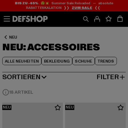
BIS ZU -65%
😲💥 Summer Sale Reloaded — absolute
Zum
Zum
Zum
RABATTESKALATION ❯❯
ZUM SALE
❮❮
Inhalt
Fußzeile
Produktraster
springen
springen
springen
NEU
NEU: ACCESSOIRES
ALLE NEUHEITEN
BEKLEIDUNG
SCHUHE
TRENDS
SORTIEREN
FILTER
NEUESTE
18 ARTIKEL
NEU
NEU