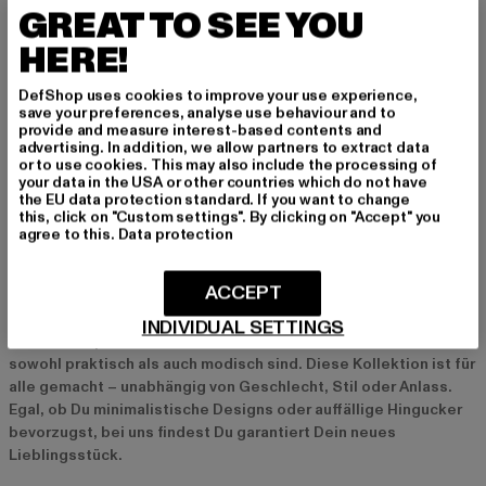
GREAT TO SEE YOU
DJINNS
KARL KANI
HERE!
Cord Mountains
Signature T-Shirt and Sweat Shorts Set Junior
Derzeitiger Preis: 18,89 EUR
Aktionspreis: 29,99 EUR
Derzeitiger Preis: 49,79 EUR
Aktionspreis:
18,89 EUR
29,99 EUR
49,79 EUR
59,99 EUR
DefShop uses cookies to improve your use experience,
save your preferences, analyse use behaviour and to
provide and measure interest-based contents and
advertising. In addition, we allow partners to extract data
or to use cookies. This may also include the processing of
your data in the USA or other countries which do not have
Neue Accessoires für alle – Unisex-Trends bei
the EU data protection standard. If you want to change
DefShop
this, click on "Custom settings". By clicking on "Accept" you
agree to this.
Data protection
Accessoires sind das Herzstück jedes individuellen Looks. Sie
sind die Details, die Dein Outfit von gewöhnlich zu
ACCEPT
außergewöhnlich machen und Deinem Style eine ganz
persönliche Note verleihen. Mit der neuen Unisex-Kollektion
INDIVIDUAL SETTINGS
von DefShop bieten wir Dir eine Vielfalt an Accessoires, die
sowohl praktisch als auch modisch sind. Diese Kollektion ist für
alle gemacht – unabhängig von Geschlecht, Stil oder Anlass.
Egal, ob Du minimalistische Designs oder auffällige Hingucker
bevorzugst, bei uns findest Du garantiert Dein neues
Lieblingsstück.