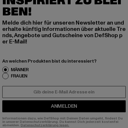
INSPIRIERT ZU BLEI
BEN!
Melde dich hier für unseren Newsletter an und
erhalte künftig Informationen über aktuelle Tre
nds, Angebote und Gutscheine von DefShop p
er E-Mail!
An welchen Produkten bist du interessiert?
MÄNNER
FRAUEN
E-MAIL
ANMELDEN
Informationen dazu, wie DefShop mit Deinen Daten umgeht, findest Du
in unserer Datenschutzerklärung. Du kannst Dich jederzeit kostenfei
abmelden.
Datenschutzerklärung lesen.