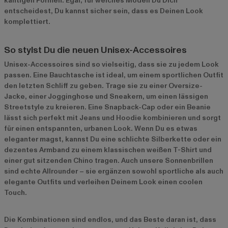
kantigen Formen. Egal, für welches Modell Du Dich
entscheidest, Du kannst sicher sein, dass es Deinen Look
komplettiert.
So stylst Du die neuen Unisex-Accessoires
Unisex-Accessoires sind so vielseitig, dass sie zu jedem Look
passen. Eine Bauchtasche ist ideal, um einem sportlichen Outfit
den letzten Schliff zu geben. Trage sie zu einer Oversize-
Jacke, einer Jogginghose und Sneakern, um einen lässigen
Streetstyle zu kreieren. Eine Snapback-Cap oder ein Beanie
lässt sich perfekt mit Jeans und Hoodie kombinieren und sorgt
für einen entspannten, urbanen Look. Wenn Du es etwas
eleganter magst, kannst Du eine schlichte Silberkette oder ein
dezentes Armband zu einem klassischen weißen T-Shirt und
einer gut sitzenden Chino tragen. Auch unsere Sonnenbrillen
sind echte Allrounder – sie ergänzen sowohl sportliche als auch
elegante Outfits und verleihen Deinem Look einen coolen
Touch.
Die Kombinationen sind endlos, und das Beste daran ist, dass