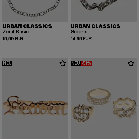
URBAN CLASSICS
URBAN CLASSICS
Zenit Basic
Sideris
Derzeitiger Preis: 19,99 EUR
Derzeitiger Preis: 14,99 EUR
19,99 EUR
14,99 EUR
NEU
NEU
-51%