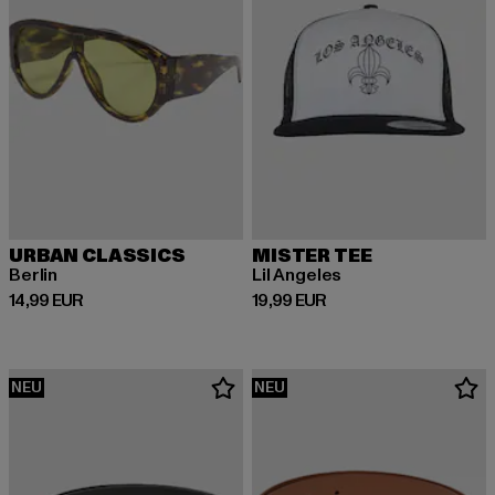
URBAN CLASSICS
MISTER TEE
Berlin
Lil Angeles
Derzeitiger Preis: 14,99 EUR
Derzeitiger Preis: 19,99 EUR
14,99 EUR
19,99 EUR
NEU
NEU