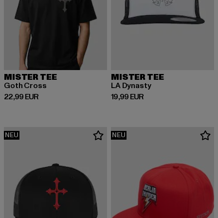
MISTER TEE
MISTER TEE
Goth Cross
LA Dynasty
Derzeitiger Preis: 22,99 EUR
Derzeitiger Preis: 19,99 EUR
22,99 EUR
19,99 EUR
NEU
NEU