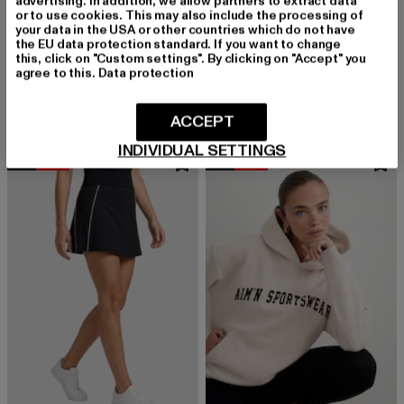
advertising. In addition, we allow partners to extract data
or to use cookies. This may also include the processing of
your data in the USA or other countries which do not have
the EU data protection standard. If you want to change
URBAN CLASSICS
ECKO UNLTD.
this, click on "Custom settings". By clicking on "Accept" you
Ladies Essentials Off Shoulder 2-Pack
Quiet
agree to this.
Data protection
Derzeitiger Preis: 27,99 EUR
Derzeitiger Preis: ab 29,99 EUR
27,99 EUR
ab
29,99 EUR
ACCEPT
INDIVIDUAL SETTINGS
NEU
-10%
NEU
-10%