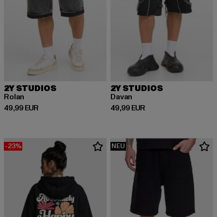
2Y STUDIOS
2Y STUDIOS
Rolan
Davan
Derzeitiger Preis: 49,99 EUR
Derzeitiger Preis: 49,99 EUR
49,99 EUR
49,99 EUR
-23%
NEU