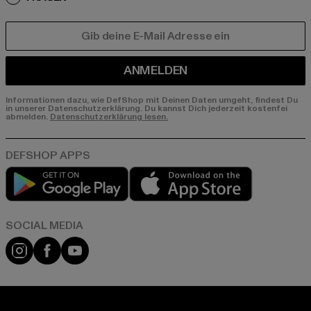
E-MAIL
ANMELDEN
Informationen dazu, wie DefShop mit Deinen Daten umgeht, findest Du
in unserer Datenschutzerklärung. Du kannst Dich jederzeit kostenfei
abmelden.
Datenschutzerklärung lesen.
Play market
App store
Instagram
Facebook
YouTube