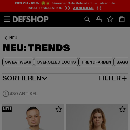
BIS ZU -65%
😲💥 Summer Sale Reloaded — absolute
Zum
Zum
Zum
RABATTESKALATION ❯❯
ZUM SALE
❮❮
Inhalt
Fußzeile
Produktraster
springen
springen
springen
NEU
NEU: TRENDS
SWEATWEAR
OVERSIZED LOOKS
TRENDFARBEN
BAGGI
SORTIEREN
FILTER
NEUESTE
480 ARTIKEL
NEU