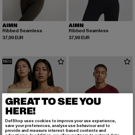
AIMN
AIMN
Ribbed Seamless
Ribbed Seamless
Derzeitiger Preis: 37,99 EUR
Derzeitiger Preis: 37,99 EUR
37,99 EUR
37,99 EUR
NEU
GREAT TO SEE YOU
HERE!
DefShop uses cookies to improve your use experience,
save your preferences, analyse use behaviour and to
provide and measure interest-based contents and