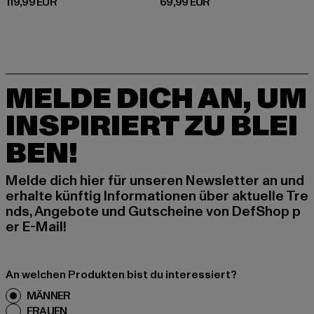
Derzeitiger Preis: 119,99 EUR
Derzeitiger Preis: 69,99 EUR
119,99 EUR
69,99 EUR
MELDE DICH AN, UM
INSPIRIERT ZU BLEI
BEN!
Melde dich hier für unseren Newsletter an und
erhalte künftig Informationen über aktuelle Tre
nds, Angebote und Gutscheine von DefShop p
er E-Mail!
An welchen Produkten bist du interessiert?
MÄNNER
FRAUEN