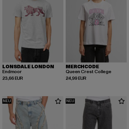
LONSDALE LONDON
MERCHCODE
Endmoor
Queen Crest College
Derzeitiger Preis: 23,66 EUR
Derzeitiger Preis: 24,99 EUR
23,66 EUR
24,99 EUR
NEU
NEU