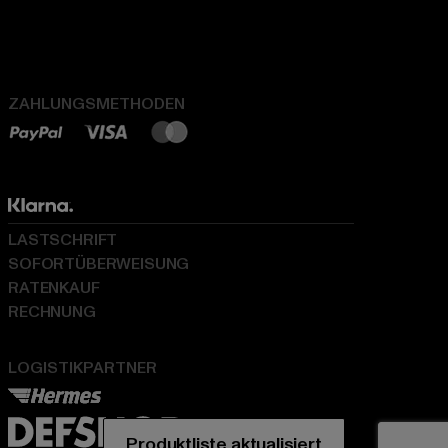
ZAHLUNGSMETHODEN
LASTSCHRIFT
SOFORTÜBERWEISUNG
RATENKAUF
RECHNUNG
LOGISTIKPARTNER