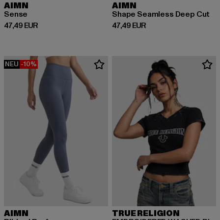
AIMN
AIMN
Sense
Shape Seamless Deep Cut
Derzeitiger Preis: 47,49 EUR
Derzeitiger Preis: 47,49 EUR
47,49 EUR
47,49 EUR
NEU
-10%
AIMN
TRUE RELIGION