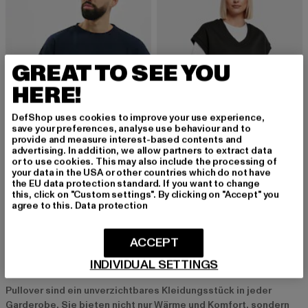
GREAT TO SEE YOU
HERE!
DefShop uses cookies to improve your use experience,
save your preferences, analyse use behaviour and to
provide and measure interest-based contents and
advertising. In addition, we allow partners to extract data
or to use cookies. This may also include the processing of
your data in the USA or other countries which do not have
URBAN CLASSICS
URBAN CLASSICS
the EU data protection standard. If you want to change
Sweat Crewneck
Ladies Oversized Slipover
this, click on "Custom settings". By clicking on "Accept" you
Derzeitiger Preis: 14,00 EUR
Aktionspreis: 34,99 EUR
Derzeitiger Preis: 14,85 EUR
Aktionspreis: 
14,00 EUR
34,99 EUR
14,85 EUR
32,99 EUR
agree to this.
Data protection
ACCEPT
INDIVIDUAL SETTINGS
Pullover: Ein Muss für jede Jahreszeit
Pullover sind ein unverzichtbares Kleidungsstück in jeder
Garderobe. Sie bieten nicht nur Wärme und Komfort, sondern