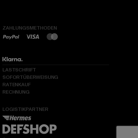
ZAHLUNGSMETHODEN
LASTSCHRIFT
SOFORTÜBERWEISUNG
RATENKAUF
RECHNUNG
LOGISTIKPARTNER