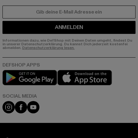
E-MAIL
ANMELDEN
Informationen dazu, wie DefShop mit Deinen Daten umgeht, findest Du
in unserer Datenschutzerklärung. Du kannst Dich jederzeit kostenfei
abmelden.
Datenschutzerklärung lesen.
Play market
App store
Instagram
Facebook
YouTube