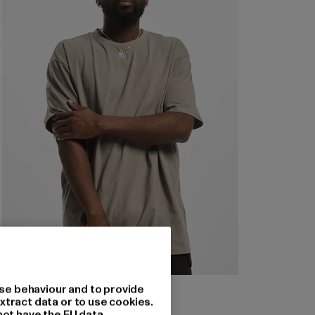
URBAN CLASSICS
se behaviour and to provide
Heavy Oversized
xtract data or to use cookies.
not have the EU data