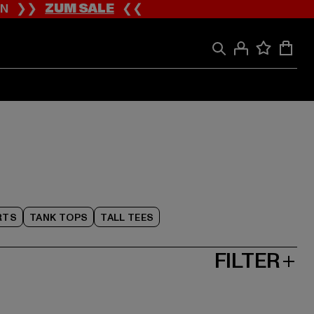
ION ❯❯
ZUM SALE
❮❮
RTS
TANK TOPS
TALL TEES
FILTER