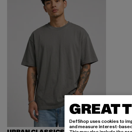
GREAT T
DefShop uses cookies to imp
and measure interest-based c
This may also include the pr