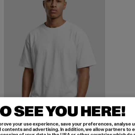
O SEE YOU HERE!
rove your use experience, save your preferences, analyse u
ontents and advertising. In addition, we allow partners to e
ocessing of your data in the USA or other countries which do 