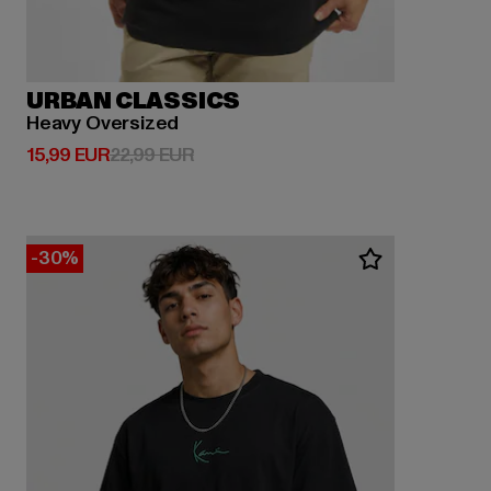
URBAN CLASSICS
Heavy Oversized
Derzeitiger Preis: 15,99 EUR
Aktionspreis: 22,99 EUR
15,99 EUR
22,99 EUR
-30%