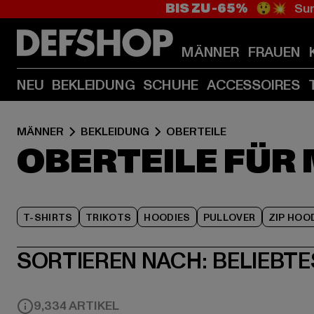
BIS ZU -65%
😲💥 Sum
MÄNNER
FRAUEN
NEU
BEKLEIDUNG
SCHUHE
ACCESSOIRES
MÄNNER
BEKLEIDUNG
OBERTEILE
OBERTEILE FÜR
T-SHIRTS
TRIKOTS
HOODIES
PULLOVER
ZIP HOO
SORTIEREN NACH:
BELIEBTE
9,334 ARTIKEL