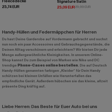
Fleecedecke
Signature Satin
Derzeitiger Preis: 23,74 EUR
23,74 EUR
Derzeitiger Preis: 23,09 EUR
Aktionspreis:
23,09 EUR
29,99 EUR
Handy-Hüllen und Federmäppchen für Herren
Du hast Deine Garderobe auf Vordermann gebracht und suchst
nun noch ein paar
Accessoires
und Gebrauchsgegenstände, die
Deinen Alltag verschönern und erleichtern? Wir bieten Dir jede
Menge außergewöhnliche Kleinigkeiten. In unserem Online-
Shop kannst Du zum Beispiel von Marken wie Nike und DC
trendige
Phone-Cases online bestellen
. Die auf Deutsch
Handy-Hüllen genannten farbigen „Kleider“ für Dein Handy
schützen bei kleinen Unfällen wie Herunterfallen das
empfindliche Gerät. Außerdem hübschen sie das kleine, allzeit
präsente Ding kräftig auf.
Liebe Herren: Das Beste für Euer Auto bei uns