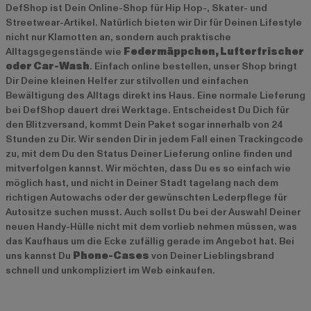
DefShop ist Dein Online-Shop für Hip Hop-, Skater- und
Streetwear-Artikel. Natürlich bieten wir Dir für Deinen Lifestyle
nicht nur Klamotten an, sondern auch praktische
Alltagsgegenstände wie
Federmäppchen, Lufterfrischer
oder Car-Wash
. Einfach online bestellen, unser Shop bringt
Dir Deine kleinen Helfer zur stilvollen und einfachen
Bewältigung des Alltags direkt ins Haus. Eine normale Lieferung
bei DefShop dauert drei Werktage. Entscheidest Du Dich für
den Blitzversand, kommt Dein Paket sogar innerhalb von 24
Stunden zu Dir. Wir senden Dir in jedem Fall einen Trackingcode
zu, mit dem Du den Status Deiner Lieferung online finden und
mitverfolgen kannst. Wir möchten, dass Du es so einfach wie
möglich hast, und nicht in Deiner Stadt tagelang nach dem
richtigen Autowachs oder der gewünschten Lederpflege für
Autositze suchen musst. Auch sollst Du bei der Auswahl Deiner
neuen Handy-Hülle nicht mit dem vorlieb nehmen müssen, was
das Kaufhaus um die Ecke zufällig gerade im Angebot hat. Bei
uns kannst Du
Phone-Cases
von Deiner Lieblingsbrand
schnell und unkompliziert im Web einkaufen.