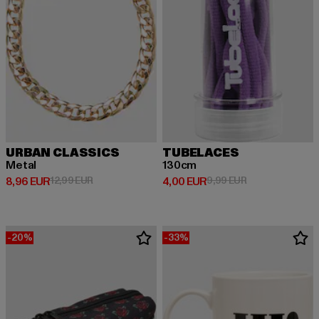
URBAN CLASSICS
TUBELACES
Metal
130cm
Derzeitiger Preis: 8,96 EUR
Aktionspreis: 12,99 EUR
Derzeitiger Preis: 4,00 EUR
Aktionspreis: 9,
8,96 EUR
12,99 EUR
4,00 EUR
9,99 EUR
-20%
-33%