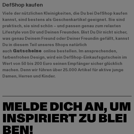
DefShop kaufen
Viele der nützlichen Kleinigkeiten, die Du bei DefShop kaufen
kannst, sind bestens als Geschenkartikel geeignet. Sie sind
praktisch, sie sind schön – und passen genau zum relaxten
Lifestyle von Dir und Deinen Freunden. Bist Du Dir nicht sicher,
was genau Deinem Freund oder Deiner Freundin gefällt, kannst
Du in diesem Teil unseres Shops natürlich
auch
Gutscheine
online bestellen. Im ansprechenden,
farbenfrohen Design, wird ein DefShop-Einkaufsgutschein im
Wert von 50 bis 200 Euro seinen Empfänger sicher glücklich
machen. Denn wir führen über 25.000 Artikel für aktive junge
Damen, Herren und Kinder.
MELDE DICH AN, UM
INSPIRIERT ZU BLEI
BEN!