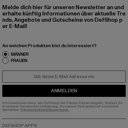
Melde dich hier für unseren Newsletter an und
erhalte künftig Informationen über aktuelle Tre
nds, Angebote und Gutscheine von DefShop p
er E-Mail!
An welchen Produkten bist du interessiert?
MÄNNER
FRAUEN
E-MAIL
ANMELDEN
Informationen dazu, wie DefShop mit Deinen Daten umgeht, findest Du
in unserer Datenschutzerklärung. Du kannst Dich jederzeit kostenfei
abmelden.
Datenschutzerklärung lesen.