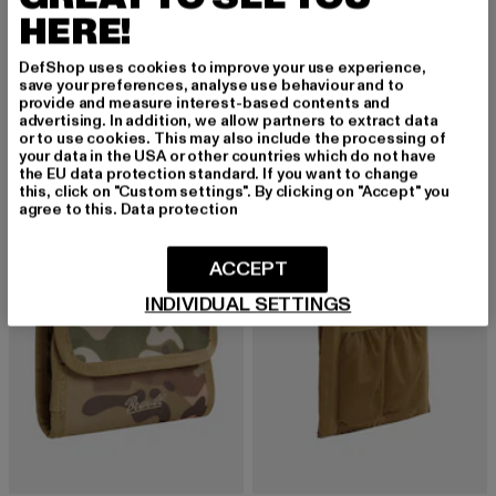
HERE!
MISTER TEE
MISTER TEE
Pizza Art
Lit
DefShop uses cookies to improve your use experience,
save your preferences, analyse use behaviour and to
Derzeitiger Preis: 20,99 EUR
Aktionspreis: 29,99 EUR
Derzeitiger Preis: 12,00 EUR
Aktionspreis: 
20,99 EUR
29,99 EUR
12,00 EUR
29,99 EUR
provide and measure interest-based contents and
advertising. In addition, we allow partners to extract data
or to use cookies. This may also include the processing of
your data in the USA or other countries which do not have
the EU data protection standard. If you want to change
this, click on "Custom settings". By clicking on "Accept" you
agree to this.
Data protection
ACCEPT
INDIVIDUAL SETTINGS