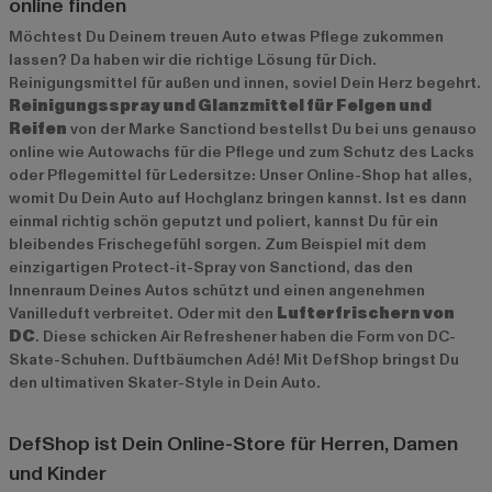
online finden
Möchtest Du Deinem treuen Auto etwas Pflege zukommen
lassen? Da haben wir die richtige Lösung für Dich.
Reinigungsmittel für außen und innen, soviel Dein Herz begehrt.
Reinigungsspray und Glanzmittel für Felgen und
Reifen
von der Marke Sanctiond bestellst Du bei uns genauso
online wie Autowachs für die Pflege und zum Schutz des Lacks
oder Pflegemittel für Ledersitze: Unser Online-Shop hat alles,
womit Du Dein Auto auf Hochglanz bringen kannst. Ist es dann
einmal richtig schön geputzt und poliert, kannst Du für ein
bleibendes Frischegefühl sorgen. Zum Beispiel mit dem
einzigartigen Protect-it-Spray von Sanctiond, das den
Innenraum Deines Autos schützt und einen angenehmen
Vanilleduft verbreitet. Oder mit den
Lufterfrischern von
DC
. Diese schicken Air Refreshener haben die Form von DC-
Skate-Schuhen. Duftbäumchen Adé! Mit DefShop bringst Du
den ultimativen Skater-Style in Dein Auto.
DefShop ist Dein Online-Store für Herren, Damen
und Kinder