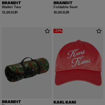
BRANDIT
BRANDIT
Wallet Two
Foldable Seat
Derzeitiger Preis: 13,99 EUR
Derzeitiger Preis: 19,99 EUR
13,99 EUR
19,99 EUR
-23%
BRANDIT
KARL KANI