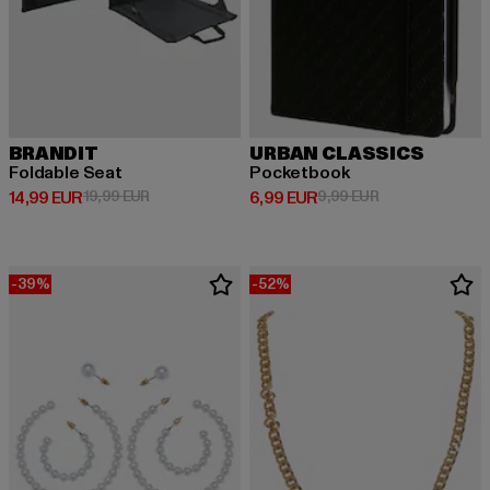
BRANDIT
URBAN CLASSICS
Foldable Seat
Pocketbook
Derzeitiger Preis: 14,99 EUR
Aktionspreis: 19,99 EUR
Derzeitiger Preis: 6,99 EUR
Aktionspreis: 9,
14,99 EUR
19,99 EUR
6,99 EUR
9,99 EUR
-39%
-52%