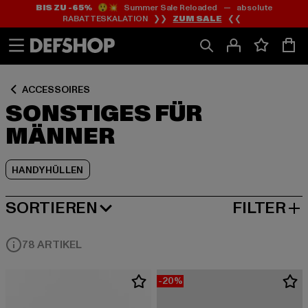
BIS ZU -65%
😲💥 Summer Sale Reloaded — absolute
Zum
Zum
Zum
RABATTESKALATION ❯❯
ZUM SALE
❮❮
Inhalt
Fußzeile
Produktraster
springen
springen
springen
ACCESSOIRES
SONSTIGES FÜR
MÄNNER
HANDYHÜLLEN
SORTIEREN
FILTER
BELIEBTESTE
78 ARTIKEL
-20%