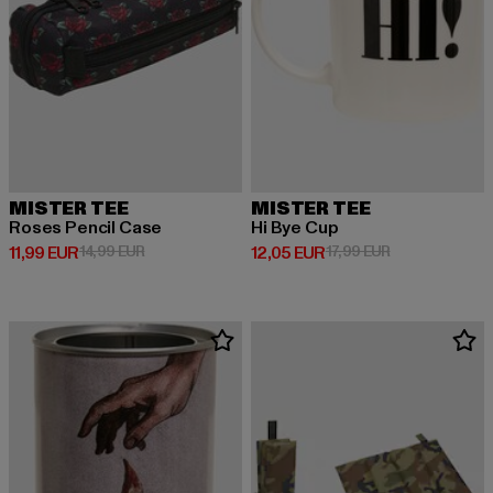
MISTER TEE
MISTER TEE
Roses Pencil Case
Hi Bye Cup
Derzeitiger Preis: 11,99 EUR
Aktionspreis: 14,99 EUR
Derzeitiger Preis: 12,05 EUR
Aktionspreis: 1
11,99 EUR
14,99 EUR
12,05 EUR
17,99 EUR