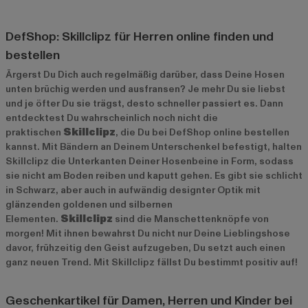
DefShop: Skillclipz für Herren online finden und
bestellen
Ärgerst Du Dich auch regelmäßig darüber, dass Deine Hosen
unten brüchig werden und ausfransen? Je mehr Du sie liebst
und je öfter Du sie trägst, desto schneller passiert es. Dann
entdecktest Du wahrscheinlich noch nicht die
praktischen
Skillclipz
, die Du bei DefShop online bestellen
kannst. Mit Bändern an Deinem Unterschenkel befestigt, halten
Skillclipz die Unterkanten Deiner Hosenbeine in Form, sodass
sie nicht am Boden reiben und kaputt gehen. Es gibt sie schlicht
in Schwarz, aber auch in aufwändig designter Optik mit
glänzenden goldenen und silbernen
Elementen.
Skillclipz
sind die Manschettenknöpfe von
morgen! Mit ihnen bewahrst Du nicht nur Deine Lieblingshose
davor, frühzeitig den Geist aufzugeben, Du setzt auch einen
ganz neuen Trend. Mit Skillclipz fällst Du bestimmt positiv auf!
Geschenkartikel für Damen, Herren und Kinder bei