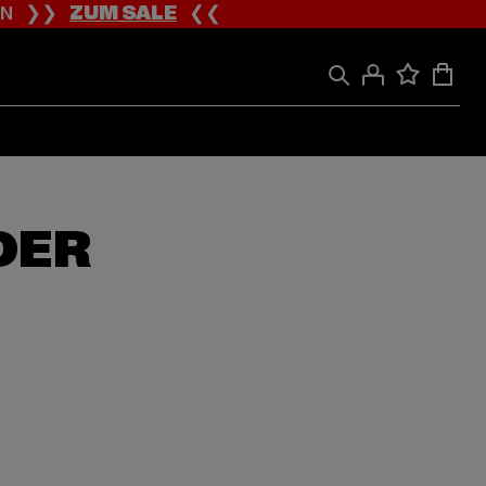
ION ❯❯
ZUM SALE
❮❮
DER