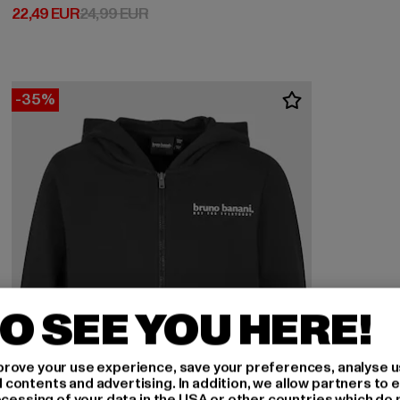
Derzeitiger Preis: 22,49 EUR
Aktionspreis: 24,99 EUR
22,49 EUR
24,99 EUR
-35%
O SEE YOU HERE!
rove your use experience, save your preferences, analyse u
ontents and advertising. In addition, we allow partners to e
ocessing of your data in the USA or other countries which do 