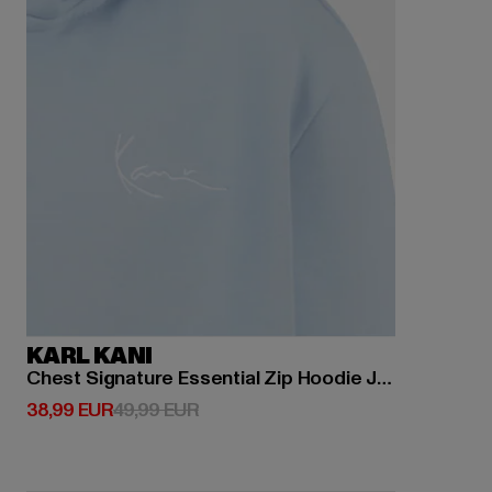
KARL KANI
Chest Signature Essential Zip Hoodie Junior
Derzeitiger Preis: 38,99 EUR
Aktionspreis: 49,99 EUR
38,99 EUR
49,99 EUR