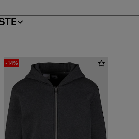
STE
-14%