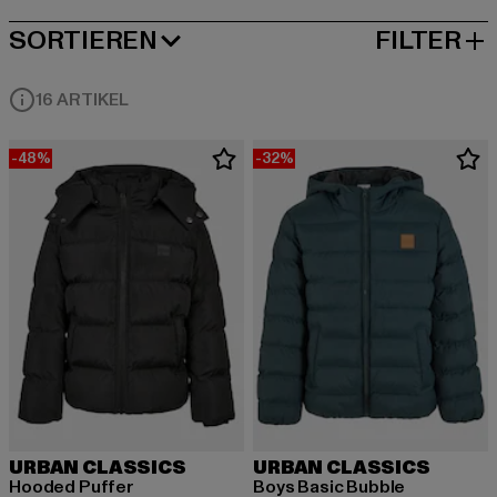
SORTIEREN
FILTER
BELIEBTESTE
16 ARTIKEL
-48%
-32%
URBAN CLASSICS
URBAN CLASSICS
Hooded Puffer
Boys Basic Bubble