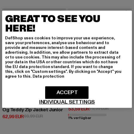
-10%
-33%
GREAT TO SEE YOU
HERE!
DefShop uses cookies to improve your use experience,
save your preferences, analyse use behaviour and to
provide and measure interest-based contents and
advertising. In addition, we allow partners to extract data
or to use cookies. This may also include the processing of
your data in the USA or other countries which do not have
the EU data protection standard. If you want to change
this, click on "Custom settings". By clicking on "Accept" you
agree to this.
Data protection
ACCEPT
URBAN CLASSICS
INDIVIDUAL SETTINGS
Girls Hooded Teddy Coat
KARL KANI
Derzeitiger Preis: 53,59 EUR
Aktionspreis:
53,59 EUR
79,99 EUR
Og Teddy Zip Jacket Junior
Derzeitiger Preis: 62,99 EUR
Aktionspreis: 69,99 EUR
62,99 EUR
69,99 EUR
1% verfügbar