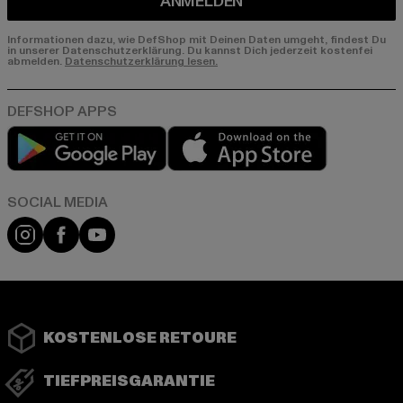
ANMELDEN
Informationen dazu, wie DefShop mit Deinen Daten umgeht, findest Du
in unserer Datenschutzerklärung. Du kannst Dich jederzeit kostenfei
abmelden.
Datenschutzerklärung lesen.
Play market
App store
Instagram
Facebook
YouTube
KOSTENLOSE RETOURE
TIEFPREISGARANTIE