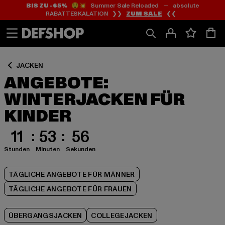
BIS ZU -65%
😲💥 Summer Sale Reloaded — absolute
Zum
Zum
Zum
RABATTESKALATION ❯❯
ZUM SALE
❮❮
Inhalt
Fußzeile
Produktraster
springen
springen
springen
JACKEN
ANGEBOTE:
WINTERJACKEN FÜR
KINDER
11
53
55
Stunden
Minuten
Sekunden
TÄGLICHE ANGEBOTE FÜR MÄNNER
TÄGLICHE ANGEBOTE FÜR FRAUEN
ÜBERGANGSJACKEN
COLLEGEJACKEN