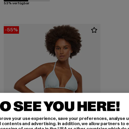
53% verfügbar
-55%
O SEE YOU HERE!
rove your use experience, save your preferences, analyse u
ontents and advertising. In addition, we allow partners to e
ocessing of your data in the USA or other countries which do 