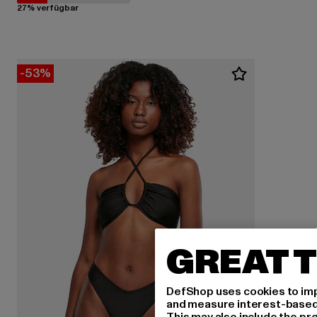
27% verfügbar
-53%
GREAT T
DefShop uses cookies to imp
and measure interest-based c
This may also include the pr