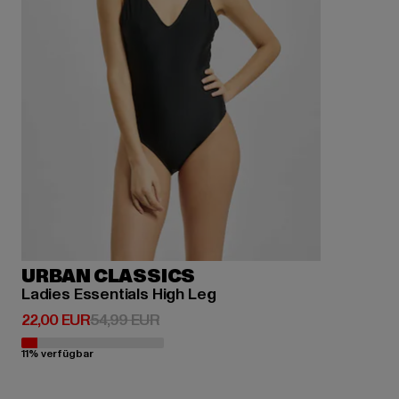
URBAN CLASSICS
Ladies Essentials High Leg
Derzeitiger Preis: 22,00 EUR
Aktionspreis: 54,99 EUR
22,00 EUR
54,99 EUR
11% verfügbar