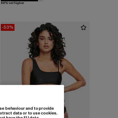
88% verfügbar
-53%
se behaviour and to provide
xtract data or to use cookies.
not have the EU data