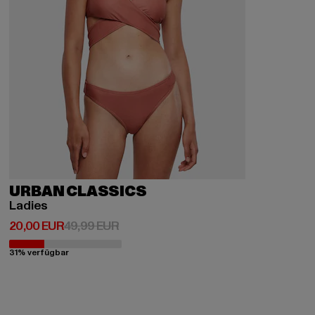
URBAN CLASSICS
Ladies
Derzeitiger Preis: 20,00 EUR
Aktionspreis: 49,99 EUR
20,00 EUR
49,99 EUR
31% verfügbar