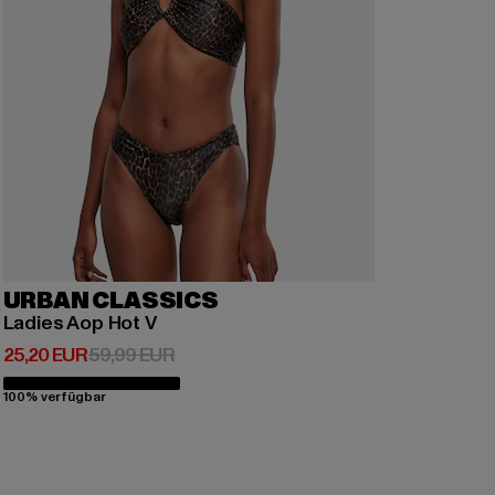
URBAN CLASSICS
Ladies Aop Hot V
Derzeitiger Preis: 25,20 EUR
Aktionspreis: 59,99 EUR
25,20 EUR
59,99 EUR
100% verfügbar