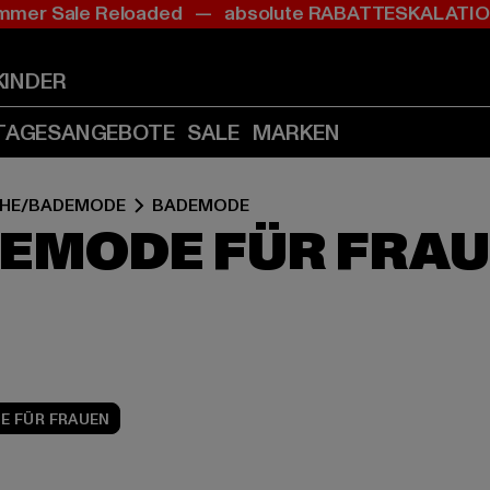
mer Sale Reloaded — absolute RABATTESKALAT
Zum
Zum
Zum
Inhalt
Fußzeile
Produktraster
springen
springen
springen
KINDER
(Enter
(Enter
(Enter
drücken)
drücken)
drücken)
TAGESANGEBOTE
SALE
MARKEN
HE/BADEMODE
BADEMODE
EMODE FÜR FRA
E FÜR FRAUEN