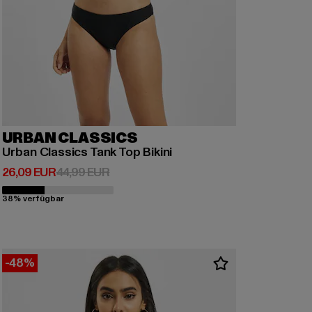
URBAN CLASSICS
Urban Classics Tank Top Bikini
Derzeitiger Preis: 26,09 EUR
Aktionspreis: 44,99 EUR
26,09 EUR
44,99 EUR
38% verfügbar
-48%