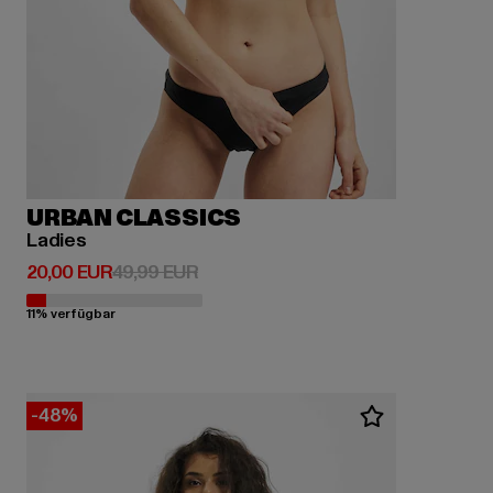
URBAN CLASSICS
Ladies
Derzeitiger Preis: 20,00 EUR
Aktionspreis: 49,99 EUR
20,00 EUR
49,99 EUR
11% verfügbar
-48%