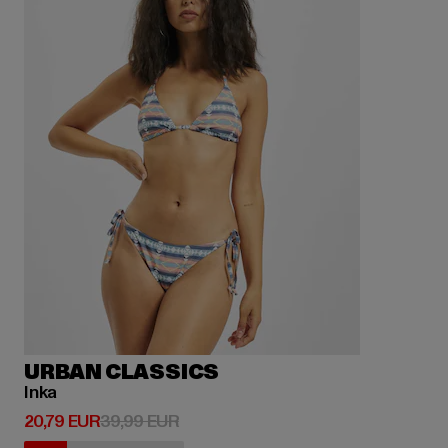
URBAN CLASSICS
Inka
Derzeitiger Preis: 20,79 EUR
Aktionspreis: 39,99 EUR
20,79 EUR
39,99 EUR