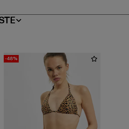
STE
-48%