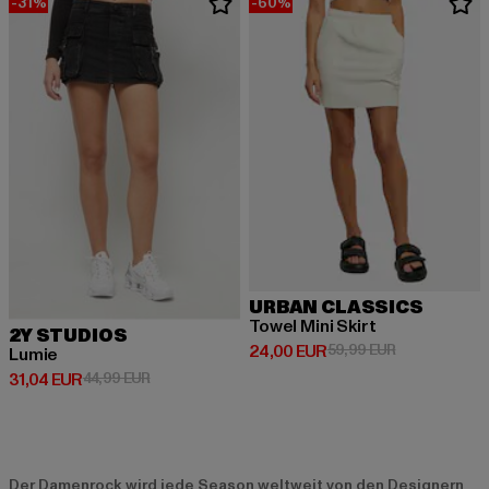
-31%
-60%
URBAN CLASSICS
Towel Mini Skirt
2Y STUDIOS
Derzeitiger Preis: 24,00 EUR
Aktionspreis:
24,00 EUR
59,99 EUR
Lumie
Derzeitiger Preis: 31,04 EUR
Aktionspreis: 44,99 EUR
31,04 EUR
44,99 EUR
Der Damenrock wird jede Season weltweit von den Designern