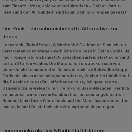
zum Einsatz. Urban, chic oder verführerisch – Deinen Outfit-
Ideen und den Allroundern sind kaum Styling-Grenzen gesetzt.
Der Rock – die schmeichelhafte Alternative zur
Jeans
Jeansrock, Bleistiftrock, Wickelrock & Co. können Sinnlichkeit
verströmen oder bringen weibliche Coolness in Deine Looks. Je
nach Temperaturen kannst Du zwischen zarten, elastischen und
soften Stoffen wählen. Die Materialien erstrecken sich von
einem leicht transparenten Baumwollrock in effektvoller Krepp-
Optik bis hin zu anschmiegsamen Jersey-Styles. Im Hinblick auf
die Dessins findest Du unifarbene und stylish gemusterte
Damenröcke in vielen tollen Trend- und Basic-Nuancen. Herrlich
sommerlich wirken sie in Kombination mit sonnengebräunten
Beinen. Damit Du im Winter nicht auf die Must-haves verzichten
musst, kannst Du einfach eine Strumpfhose dazu tragen.
Damenröcke als Day & Night Outfit-Ideen: