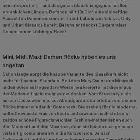
neu interpretiert – und das ganz stilunabhängig und in allen
erdenklichen Längen. Defshop hält für Dich eine vielseitige
Auswahl an Damenröcken von Trend-Labels wie Yakuza, Only
und Urban Classics bereit. Bei uns entdeckst Du garantiert
Deinen neuen Lieblings-Rock!
Mini, Midi, Maxi: Damen Röcke haben es uns
angetan
Schon lange sorgt die knappe Variante des Klassikers nicht
mehr für Fashion-Skandale. Seitdem Mary Quant den Minirock
in den 60ies auf legendäre Weise neu kreierte, ist dieser aus
der Modewelt nicht mehr wegzudenken. Vom Streetstyle bis
hin zur Casualwear und zur Abendgarderobe erleben die Damen
Röcke immer wieder ihr Comeback. Sie stehen für die moderne,
selbstbewusste Frau von heute und erweisen sich stets als
zeitlos schöne Figurschmeichler. Fashion-Insider lieben auch
den Midiskirt und den Maxirock, denn sie lassen sich genauso
vielseitig kombinieren wie die Kurzversion. Je nach
Gelegenheit und Styling-Laune kommt einer der Damen Röcke