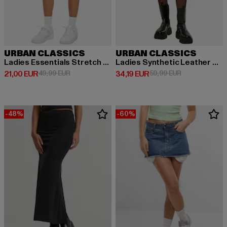
URBAN CLASSICS
URBAN CLASSICS
Ladies Essentials Stretch Denim Mini
Ladies Synthetic Leather Biker
Derzeitiger Preis: 21,00 EUR
Aktionspreis: 49,99 EUR
Derzeitiger Preis: 34,19 EUR
Aktionspreis: 
21,00 EUR
49,99 EUR
34,19 EUR
59,99 EUR
-48%
-60%