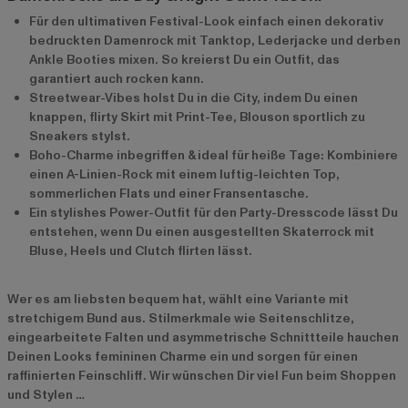
Für den ultimativen Festival-Look einfach einen dekorativ
bedruckten Damenrock mit Tanktop, Lederjacke und derben
Ankle Booties mixen. So kreierst Du ein Outfit, das
garantiert auch rocken kann.
Streetwear-Vibes holst Du in die City, indem Du einen
knappen, flirty Skirt mit Print-Tee, Blouson sportlich zu
Sneakers stylst.
Boho-Charme inbegriffen & ideal für heiße Tage: Kombiniere
einen A-Linien-Rock mit einem luftig-leichten Top,
sommerlichen Flats und einer Fransentasche.
Ein stylishes Power-Outfit für den Party-Dresscode lässt Du
entstehen, wenn Du einen ausgestellten Skaterrock mit
Bluse, Heels und Clutch flirten lässt.
Wer es am liebsten bequem hat, wählt eine Variante mit
stretchigem Bund aus. Stilmerkmale wie Seitenschlitze,
eingearbeitete Falten und asymmetrische Schnittteile hauchen
Deinen Looks femininen Charme ein und sorgen für einen
raffinierten Feinschliff. Wir wünschen Dir viel Fun beim Shoppen
und Stylen …