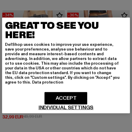
-34%
-36%
GREAT TO SEE YOU
HERE!
DefShop uses cookies to improve your use experience,
save your preferences, analyse use behaviour and to
provide and measure interest-based contents and
advertising. In addition, we allow partners to extract data
or to use cookies. This may also include the processing of
your data in the USA or other countries which do not have
the EU data protection standard. If you want to change
this, click on "Custom settings". By clicking on "Accept" you
agree to this.
Data protection
URBAN CLASSICS
ACCEPT
Urban Classics Ladies Short Patched Pocket Skirt
2Y STUDIOS
INDIVIDUAL SETTINGS
Derzeitiger Preis: 31,99 EUR
Aktionspreis: 
31,99 EUR
49,99 EUR
Nisha Pocket
Derzeitiger Preis: 32,99 EUR
Aktionspreis: 49,99 EUR
32,99 EUR
49,99 EUR