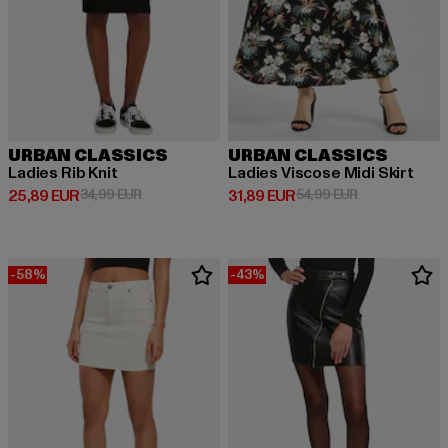
URBAN CLASSICS
URBAN CLASSICS
Ladies Rib Knit
Ladies Viscose Midi Skirt
Derzeitiger Preis: 25,89 EUR
Aktionspreis: 34,99 EUR
Derzeitiger Preis: 31,89 EUR
Aktionspreis: 
25,89 EUR
34,99 EUR
31,89 EUR
54,99 EUR
-58%
-43%