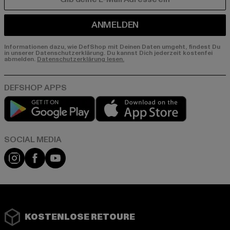
E-MAIL
ANMELDEN
Informationen dazu, wie DefShop mit Deinen Daten umgeht, findest Du
in unserer Datenschutzerklärung. Du kannst Dich jederzeit kostenfei
abmelden.
Datenschutzerklärung lesen.
Play market
App store
Instagram
Facebook
YouTube
KOSTENLOSE RETOURE