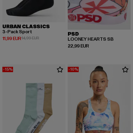
URBAN CLASSICS
3-Pack Sport
PSD
Derzeitiger Preis: 11,99 EUR
Aktionspreis: 14,99 EUR
11,99 EUR
14,99 EUR
LOONEY HEARTS SB
Derzeitiger Preis: 22,99 EUR
22,99 EUR
-15%
-10%