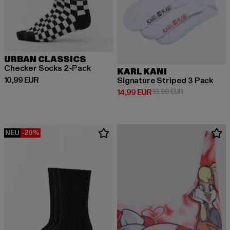
URBAN CLASSICS
Checker Socks 2-Pack
KARL KANI
Derzeitiger Preis: 10,99 EUR
10,99 EUR
Signature Striped 3 Pack
Derzeitiger Preis: 14,99 EUR
Aktionspreis: 
14,99 EUR
19,99 EUR
NEU
-20%