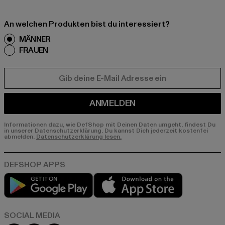
An welchen Produkten bist du interessiert?
MÄNNER
FRAUEN
E-MAIL
ANMELDEN
Informationen dazu, wie DefShop mit Deinen Daten umgeht, findest Du
in unserer Datenschutzerklärung. Du kannst Dich jederzeit kostenfei
abmelden.
Datenschutzerklärung lesen.
Play market
App store