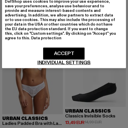
Derzeitiger Preis: 20,00 EUR
Aktionspreis:
20,00 EUR
49,99 EUR
DefShop uses cookies to improve your use experience,
ATHL GREY MDL SB
save your preferences, analyse use behaviour and to
Derzeitiger Preis: 20,99 EUR
Aktionspreis: 24,99 EUR
20,99 EUR
24,99 EUR
provide and measure interest-based contents and
advertising. In addition, we allow partners to extract data
or to use cookies. This may also include the processing of
your data in the USA or other countries which do not have
the EU data protection standard. If you want to change
-47%
NEU
-10%
this, click on "Custom settings". By clicking on "Accept" you
agree to this.
Data protection
ACCEPT
INDIVIDUAL SETTINGS
URBAN CLASSICS
Classics Invisible Socks
URBAN CLASSICS
Derzeitiger Preis: 13,49 EUR
Aktionspreis: 
13,49 EUR
14,99 EUR
Ladies Padded Bra with Lace at Back