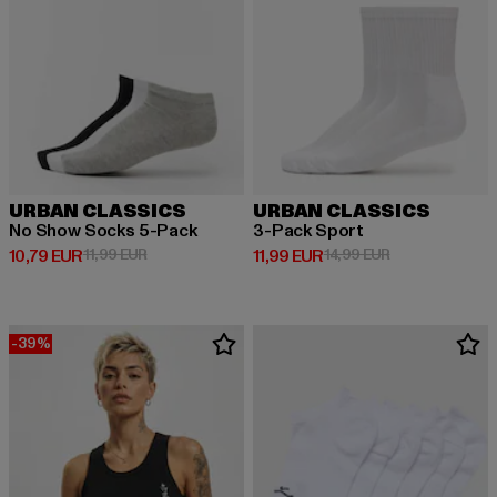
URBAN CLASSICS
URBAN CLASSICS
No Show Socks 5-Pack
3-Pack Sport
Derzeitiger Preis: 10,79 EUR
Aktionspreis: 11,99 EUR
Derzeitiger Preis: 11,99 EUR
Aktionspreis: 1
10,79 EUR
11,99 EUR
11,99 EUR
14,99 EUR
-39%