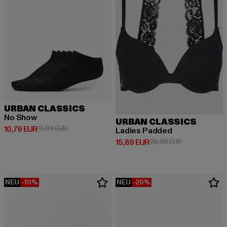
URBAN CLASSICS
No Show
URBAN CLASSICS
Derzeitiger Preis: 10,79 EUR
Aktionspreis: 11,99 EUR
10,79 EUR
11,99 EUR
Ladies Padded
Derzeitiger Preis: 15,89 EUR
Aktionspreis: 
15,89 EUR
29,99 EUR
NEU
-10%
NEU
-20%