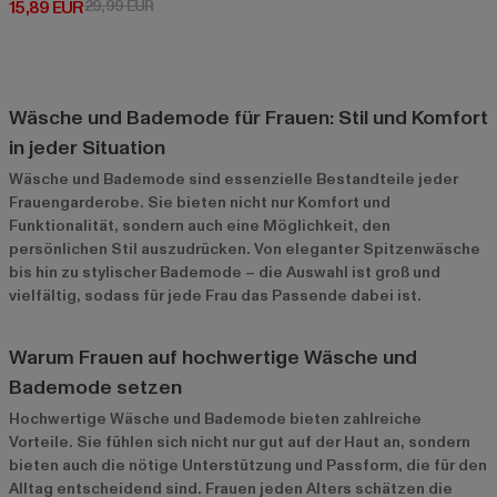
Derzeitiger Preis: 15,89 EUR
Aktionspreis: 29,99 EUR
15,89 EUR
29,99 EUR
Wäsche und Bademode für Frauen: Stil und Komfort
in jeder Situation
Wäsche und Bademode sind essenzielle Bestandteile jeder
Frauengarderobe. Sie bieten nicht nur Komfort und
Funktionalität, sondern auch eine Möglichkeit, den
persönlichen Stil auszudrücken. Von eleganter Spitzenwäsche
bis hin zu stylischer Bademode – die Auswahl ist groß und
vielfältig, sodass für jede Frau das Passende dabei ist.
Warum Frauen auf hochwertige Wäsche und
Bademode setzen
Hochwertige Wäsche und Bademode bieten zahlreiche
Vorteile. Sie fühlen sich nicht nur gut auf der Haut an, sondern
bieten auch die nötige Unterstützung und Passform, die für den
Alltag entscheidend sind. Frauen jeden Alters schätzen die