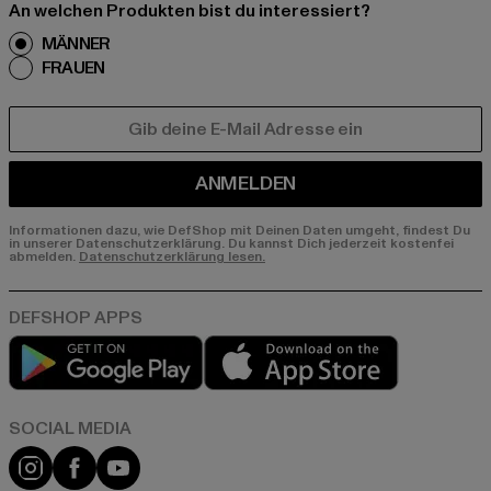
An welchen Produkten bist du interessiert?
MÄNNER
FRAUEN
E-MAIL
ANMELDEN
Informationen dazu, wie DefShop mit Deinen Daten umgeht, findest Du
in unserer Datenschutzerklärung. Du kannst Dich jederzeit kostenfei
abmelden.
Datenschutzerklärung lesen.
Play market
App store
Instagram
Facebook
YouTube