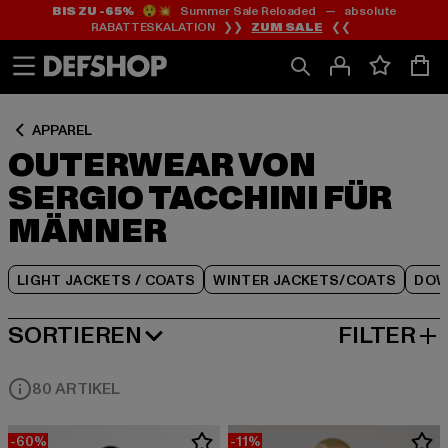
BIS ZU -65%
😲💥 Summer Sale Reloaded — absolute
Zum
Zum
Zum
RABATTESKALATION ❯❯
ZUM SALE
❮❮
Inhalt
Fußzeile
Produktraster
springen
springen
springen
APPAREL
OUTERWEAR VON
SERGIO TACCHINI FÜR
MÄNNER
LIGHT JACKETS / COATS
WINTER JACKETS/COATS
DOW
SORTIEREN
FILTER
BELIEBTESTE
80 ARTIKEL
-60%
-11%