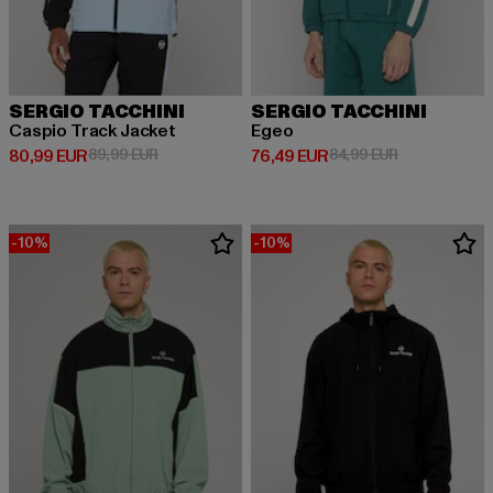
SERGIO TACCHINI
SERGIO TACCHINI
Caspio Track Jacket
Egeo
Derzeitiger Preis: 80,99 EUR
Aktionspreis: 89,99 EUR
Derzeitiger Preis: 76,49 EUR
Aktionspreis:
80,99 EUR
89,99 EUR
76,49 EUR
84,99 EUR
-10%
-10%