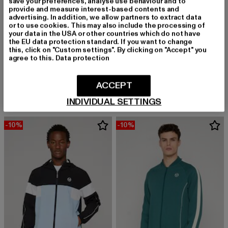
save your preferences, analyse use behaviour and to
provide and measure interest-based contents and
advertising. In addition, we allow partners to extract data
or to use cookies. This may also include the processing of
your data in the USA or other countries which do not have
the EU data protection standard. If you want to change
this, click on "Custom settings". By clicking on "Accept" you
agree to this.
Data protection
SERGIO TACCHINI
SERGIO TACCHINI
Nilo Track Jacket
Abelia Jacket SL
Derzeitiger Preis: 86,39 EUR
Aktionspreis: 95,99 EUR
Derzeitiger Preis: 112,13 EUR
Aktionspreis:
ACCEPT
86,39 EUR
95,99 EUR
112,13 EUR
125,99 EUR
INDIVIDUAL SETTINGS
-10%
-10%