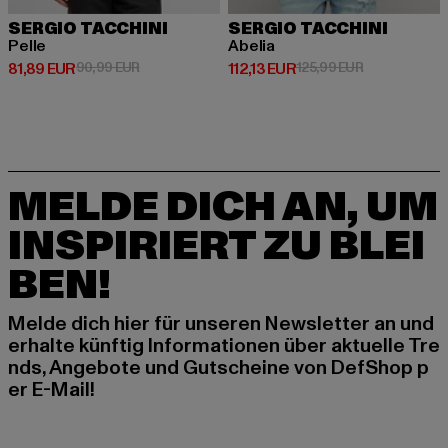
SERGIO TACCHINI
SERGIO TACCHINI
Pelle
Abelia
Derzeitiger Preis: 81,89 EUR
Aktionspreis: 90,99 EUR
Derzeitiger Preis: 112,13 EUR
Aktionspreis:
81,89 EUR
90,99 EUR
112,13 EUR
125,99 EUR
MELDE DICH AN, UM
INSPIRIERT ZU BLEI
BEN!
Melde dich hier für unseren Newsletter an und
erhalte künftig Informationen über aktuelle Tre
nds, Angebote und Gutscheine von DefShop p
er E-Mail!