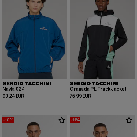
SERGIO TACCHINI
SERGIO TACCHINI
Nayla 024
Granada PL Track Jacket
Derzeitiger Preis: 90,24 EUR
Derzeitiger Preis: 75,99 EUR
90,24 EUR
75,99 EUR
-10%
-11%