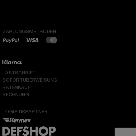
ZAHLUNGSMETHODEN
LASTSCHRIFT
SOFORTÜBERWEISUNG
RATENKAUF
RECHNUNG
LOGISTIKPARTNER