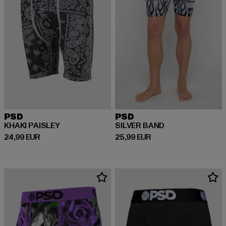
PSD
PSD
KHAKI PAISLEY
SILVER BAND
Derzeitiger Preis: 24,99 EUR
Derzeitiger Preis: 25,99 EUR
24,99 EUR
25,99 EUR