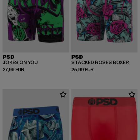
PSD
PSD
JOKES ON YOU
STACKED ROSES BOXER
Derzeitiger Preis: 27,99 EUR
Derzeitiger Preis: 25,99 EUR
27,99 EUR
25,99 EUR