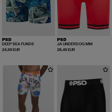
PSD
PSD
DEEP SEA FUNDS
JA UNDERDOG MM
Derzeitiger Preis: 24,99 EUR
Derzeitiger Preis: 28,49 EUR
24,99 EUR
28,49 EUR