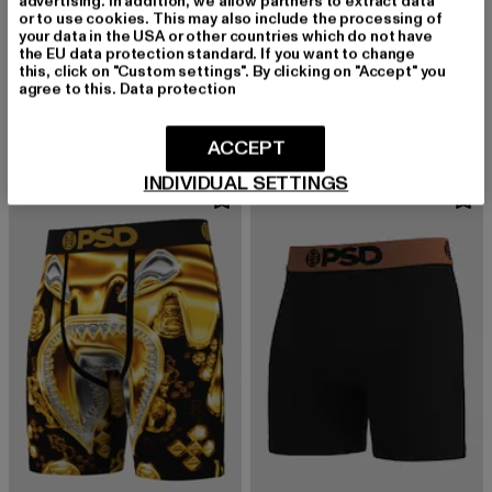
advertising. In addition, we allow partners to extract data
or to use cookies. This may also include the processing of
your data in the USA or other countries which do not have
the EU data protection standard. If you want to change
PSD
PSD
this, click on "Custom settings". By clicking on "Accept" you
DUCK CAMO BOXER
LUX MODAL
agree to this.
Data protection
Derzeitiger Preis: 25,99 EUR
Derzeitiger Preis: 28,99 EUR
25,99 EUR
28,99 EUR
ACCEPT
INDIVIDUAL SETTINGS