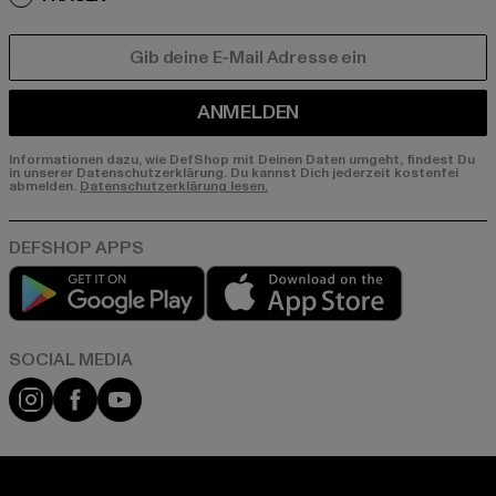
E-MAIL
ANMELDEN
Informationen dazu, wie DefShop mit Deinen Daten umgeht, findest Du
in unserer Datenschutzerklärung. Du kannst Dich jederzeit kostenfei
abmelden.
Datenschutzerklärung lesen.
Play market
App store
Instagram
Facebook
YouTube