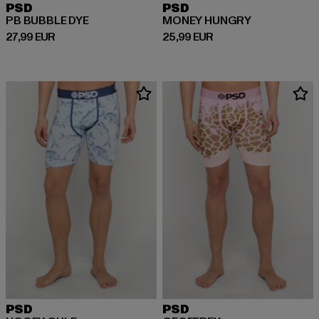
PSD
PSD
PB BUBBLE DYE
MONEY HUNGRY
Derzeitiger Preis: 27,99 EUR
Derzeitiger Preis: 25,99 EUR
27,99 EUR
25,99 EUR
PSD
PSD