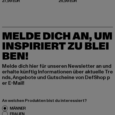
Derzeitiger Preis: 27,99 EUR
Derzeitiger Preis: 25,99 EUR
27,99 EUR
25,99 EUR
MELDE DICH AN, UM
INSPIRIERT ZU BLEI
BEN!
Melde dich hier für unseren Newsletter an und
erhalte künftig Informationen über aktuelle Tre
nds, Angebote und Gutscheine von DefShop p
er E-Mail!
An welchen Produkten bist du interessiert?
MÄNNER
FRAUEN