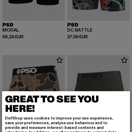
PSD
PSD
MODAL
DC BATTLE
Derzeitiger Preis: 68,39 EUR
Derzeitiger Preis: 27,99 EUR
68,39 EUR
27,99 EUR
GREAT TO SEE YOU
HERE!
DefShop uses cookies to improve your use experience,
save your preferences, analyse use behaviour and to
provide and measure interest-based contents and