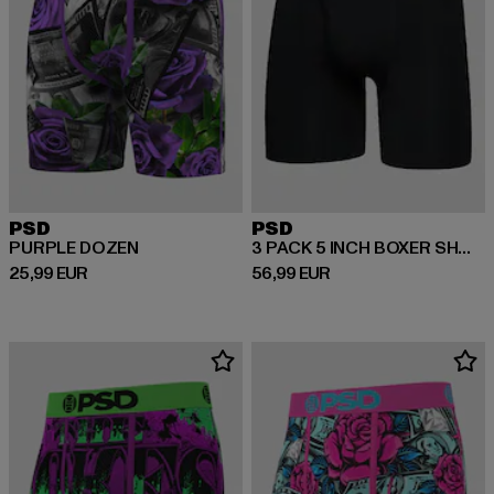
PSD
PSD
PURPLE DOZEN
3 PACK 5 INCH BOXER SHORTS
Derzeitiger Preis: 25,99 EUR
Derzeitiger Preis: 56,99 EUR
25,99 EUR
56,99 EUR