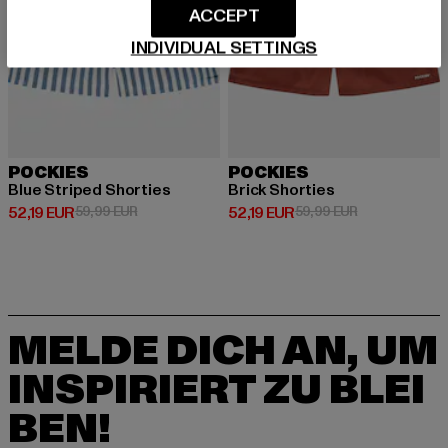
ACCEPT
INDIVIDUAL SETTINGS
POCKIES
POCKIES
Blue Striped Shorties
Brick Shorties
Derzeitiger Preis: 52,19 EUR
Aktionspreis: 59,99 EUR
Derzeitiger Preis: 52,19 EUR
Aktionspreis: 
52,19 EUR
59,99 EUR
52,19 EUR
59,99 EUR
MELDE DICH AN, UM
INSPIRIERT ZU BLEI
BEN!