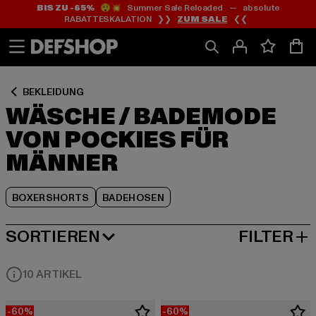
BIS ZU -65%
😲💥 Summer Sale Reloaded — absolute
Zum
Zum
Zum
RABATTESKALATION ❯❯
ZUM SALE
❮❮
Inhalt
Fußzeile
Produktraster
springen
springen
springen
BEKLEIDUNG
WÄSCHE / BADEMODE
VON POCKIES FÜR
MÄNNER
BOXERSHORTS
BADEHOSEN
SORTIEREN
FILTER
BELIEBTESTE
10 ARTIKEL
-60%
-60%