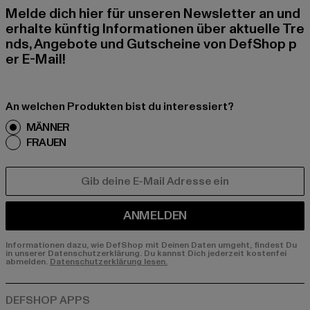
Melde dich hier für unseren Newsletter an und
erhalte künftig Informationen über aktuelle Tre
nds, Angebote und Gutscheine von DefShop p
er E-Mail!
An welchen Produkten bist du interessiert?
MÄNNER
FRAUEN
E-MAIL
ANMELDEN
Informationen dazu, wie DefShop mit Deinen Daten umgeht, findest Du
in unserer Datenschutzerklärung. Du kannst Dich jederzeit kostenfei
abmelden.
Datenschutzerklärung lesen.