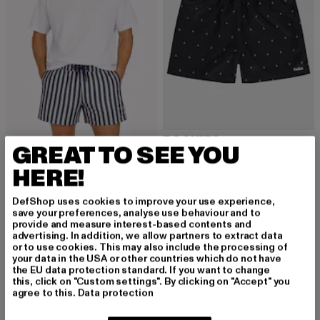
POCKIES
GREAT TO SEE YOU
Navy Anchors
POCKIES
Derzeitiger Preis: 52,19 EUR
Aktionspreis: 
52,19 EUR
59,99 EUR
HERE!
Striped Shorties
Derzeitiger Preis: 60,19 EUR
Aktionspreis: 69,99 EUR
60,19 EUR
69,99 EUR
DefShop uses cookies to improve your use experience,
save your preferences, analyse use behaviour and to
provide and measure interest-based contents and
advertising. In addition, we allow partners to extract data
-13%
-13%
or to use cookies. This may also include the processing of
your data in the USA or other countries which do not have
the EU data protection standard. If you want to change
this, click on "Custom settings". By clicking on "Accept" you
agree to this.
Data protection