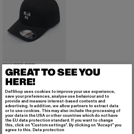
MISTER TEE
GREAT TO SEE YOU
Deja Vu
Derzeitiger Preis: 14,99 EUR
Aktionspreis: 24,99 EUR
14,99 EUR
24,99 EUR
HERE!
DefShop uses cookies to improve your use experience,
save your preferences, analyse use behaviour and to
provide and measure interest-based contents and
advertising. In addition, we allow partners to extract data
or to use cookies. This may also include the processing of
MELDE DICH AN, UM
your data in the USA or other countries which do not have
the EU data protection standard. If you want to change
this, click on "Custom settings". By clicking on "Accept" you
INSPIRIERT ZU BLEI
agree to this.
Data protection