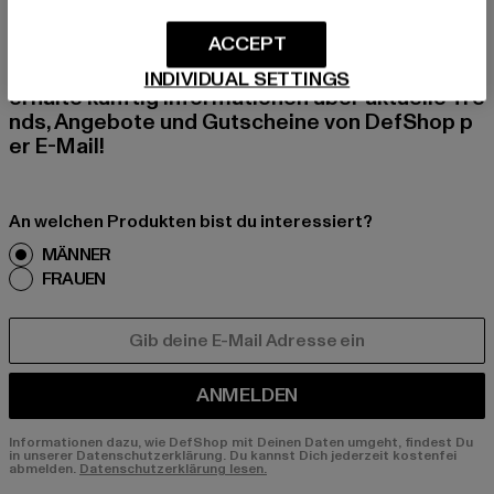
BEN!
ACCEPT
Melde dich hier für unseren Newsletter an und
INDIVIDUAL SETTINGS
erhalte künftig Informationen über aktuelle Tre
nds, Angebote und Gutscheine von DefShop p
er E-Mail!
An welchen Produkten bist du interessiert?
MÄNNER
FRAUEN
E-MAIL
ANMELDEN
Informationen dazu, wie DefShop mit Deinen Daten umgeht, findest Du
in unserer Datenschutzerklärung. Du kannst Dich jederzeit kostenfei
abmelden.
Datenschutzerklärung lesen.