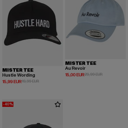
MISTER TEE
Au Revoir
MISTER TEE
Derzeitiger Preis: 15,00 EUR
Aktionspreis: 
15,00 EUR
29,99 EUR
Hustle Wording
Derzeitiger Preis: 15,99 EUR
Aktionspreis: 19,99 EUR
15,99 EUR
19,99 EUR
-40%