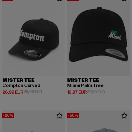
MISTER TEE
MISTER TEE
Compton Curved
Miami Palm Tree
Derzeitiger Preis: 26,99 EUR
Aktionspreis: 29,99 EUR
Derzeitiger Preis: 19,87 EUR
Aktionspreis: 
26,99 EUR
29,99 EUR
19,87 EUR
27,99 EUR
-20%
-50%