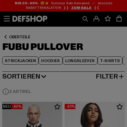
BIS ZU -65%
😲💥 Summer Sale Reloaded — absolute
Zum
Zum
Zum
RABATTESKALATION ❯❯
ZUM SALE
❮❮
Inhalt
Fußzeile
Produktraster
springen
springen
springen
OBERTEILE
FUBU PULLOVER
STRICKJACKEN
HOODIES
LONGSLEEVES
T-SHIRTS
SORTIEREN
FILTER
BELIEBTESTE
2 ARTIKEL
NEU
-40%
-43%