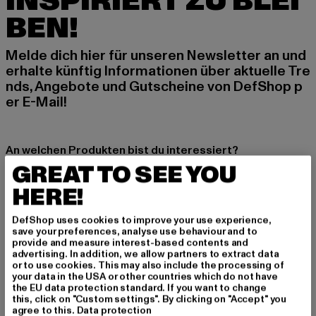
INSPIRIERT ZU BLEI
BEN!
Melde dich hier für unseren Newsletter an und
erhalte künftig Informationen über aktuelle Tre
nds, Angebote und Gutscheine von DefShop p
er E-Mail!
An welchen Produkten bist du interessiert?
GREAT TO SEE YOU
MÄNNER
FRAUEN
HERE!
DefShop uses cookies to improve your use experience,
E-MAIL
save your preferences, analyse use behaviour and to
provide and measure interest-based contents and
advertising. In addition, we allow partners to extract data
ANMELDEN
or to use cookies. This may also include the processing of
your data in the USA or other countries which do not have
the EU data protection standard. If you want to change
Informationen dazu, wie DefShop mit Deinen Daten umgeht, findest Du
this, click on "Custom settings". By clicking on "Accept" you
in unserer Datenschutzerklärung. Du kannst Dich jederzeit kostenfei
abmelden.
Datenschutzerklärung lesen.
agree to this.
Data protection