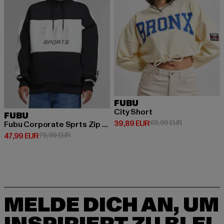
FUBU
City Short
FUBU
Derzeitiger Preis: 39,89 EUR
Aktionspreis:
39,89 EUR
69,99 EUR
Fubu Corporate Sprts Zip Hooded Check Sweatshirt
Derzeitiger Preis: 47,99 EUR
Aktionspreis: 79,99 EUR
47,99 EUR
79,99 EUR
MELDE DICH AN, UM