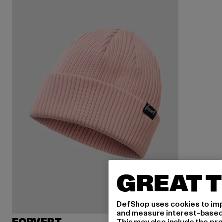
GREAT T
DefShop uses cookies to imp
and measure interest-based c
This may also include the pr