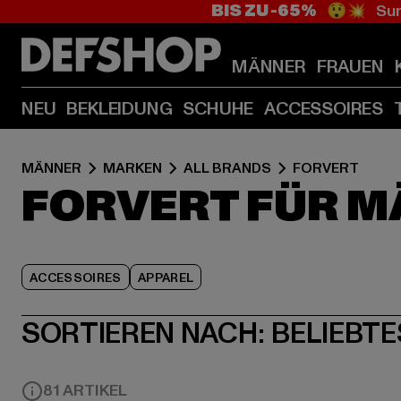
BIS ZU -65%
😲💥 Sum
MÄNNER
FRAUEN
NEU
BEKLEIDUNG
SCHUHE
ACCESSOIRES
MÄNNER
MARKEN
ALL BRANDS
FORVERT
FORVERT FÜR 
ACCESSOIRES
APPAREL
SORTIEREN NACH:
BELIEBTE
81 ARTIKEL