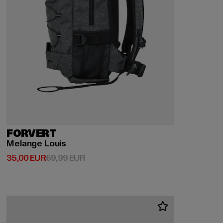
FORVERT
Melange Louis
Derzeitiger Preis: 35,00 EUR
Aktionspreis: 69,99 EUR
35,00 EUR
69,99 EUR