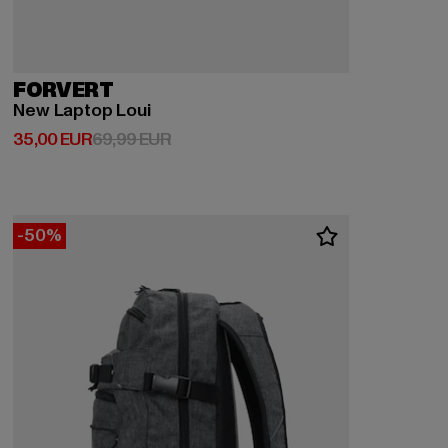
FORVERT
New Laptop Loui
Derzeitiger Preis: 35,00 EUR
Aktionspreis: 69,99 EUR
35,00 EUR
69,99 EUR
-50%