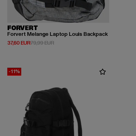
FORVERT
Forvert Melange Laptop Louis Backpack
Derzeitiger Preis: 37,60 EUR
Aktionspreis: 79,99 EUR
37,60 EUR
79,99 EUR
-11%