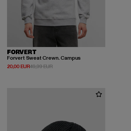
FORVERT
Forvert Sweat Crewn. Campus
Derzeitiger Preis: 20,00 EUR
Aktionspreis: 49,99 EUR
20,00 EUR
49,99 EUR