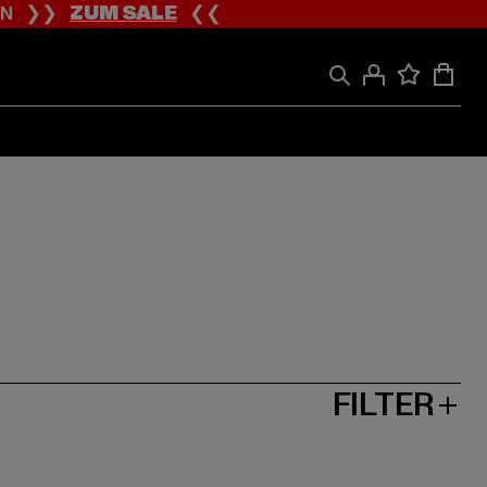
ION ❯❯
ZUM SALE
❮❮
FILTER