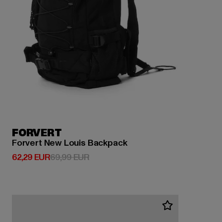
FORVERT
Forvert New Louis Backpack
Derzeitiger Preis: 62,29 EUR
Aktionspreis: 69,99 EUR
62,29 EUR
69,99 EUR