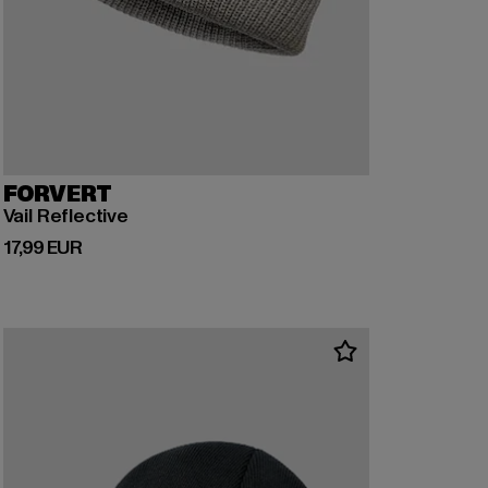
FORVERT
Vail Reflective
Derzeitiger Preis: 17,99 EUR
17,99 EUR