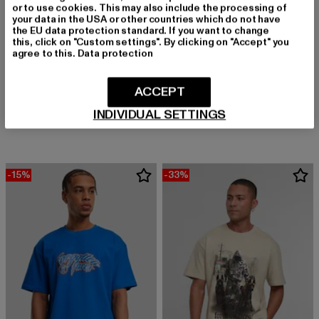
or to use cookies. This may also include the processing of
your data in the USA or other countries which do not have
the EU data protection standard. If you want to change
this, click on "Custom settings". By clicking on "Accept" you
agree to this.
Data protection
FORGOTTEN FACES
FORGOTTEN FACES
ACCEPT
Thrive Infinitely Oversize Tee
Broken Marble Oversize Tee
INDIVIDUAL SETTINGS
Derzeitiger Preis: 24,79 EUR
Aktionspreis: 39,99 EUR
Derzeitiger Preis: 18,80 EUR
Aktionspreis: 
24,79 EUR
39,99 EUR
18,80 EUR
39,99 EUR
-15%
-33%