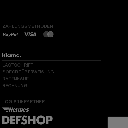
ZAHLUNGSMETHODEN
LASTSCHRIFT
SOFORTÜBERWEISUNG
RATENKAUF
RECHNUNG
LOGISTIKPARTNER