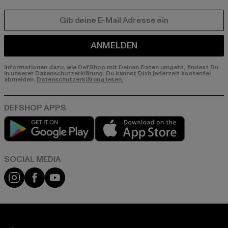
E-MAIL
ANMELDEN
Informationen dazu, wie DefShop mit Deinen Daten umgeht, findest Du
in unserer Datenschutzerklärung. Du kannst Dich jederzeit kostenfei
abmelden.
Datenschutzerklärung lesen.
Play market
App store
Instagram
Facebook
YouTube