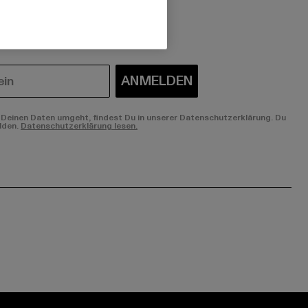
 du interessiert?
ANMELDEN
Deinen Daten umgeht, findest Du in unserer Datenschutzerklärung. Du
lden.
Datenschutzerklärung lesen.