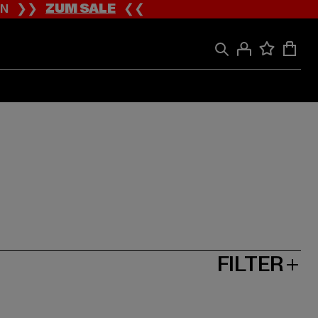
ION ❯❯
ZUM SALE
❮❮
FILTER