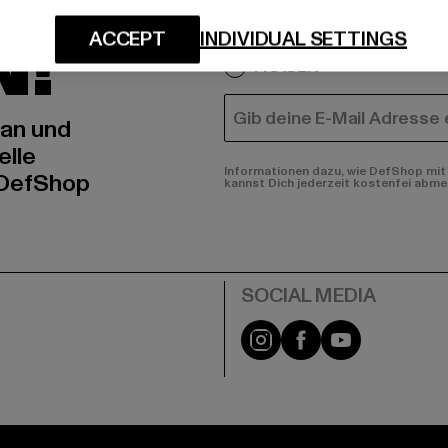
IERT
An welchen Produkten bist
N!
ACCEPT
INDIVIDUAL SETTINGS
MÄNNER
FRAUEN
E-MAIL
 an und
elle
Informationen dazu, wie DefShop mit 
 DefShop
kannst Dich jederzeit kostenfei abme
e
Instagram
Facebook
YouTube