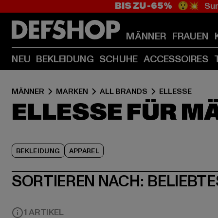
BIS ZU -65%
😲💥 Sum
MÄNNER
FRAUEN
NEU
BEKLEIDUNG
SCHUHE
ACCESSOIRES
MÄNNER
MARKEN
ALL BRANDS
ELLESSE
ELLESSE FÜR M
BEKLEIDUNG
APPAREL
SORTIEREN NACH:
BELIEBTE
1 ARTIKEL