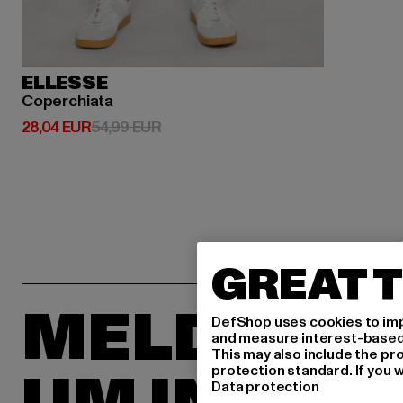
ELLESSE
Coperchiata
Derzeitiger Preis: 28,04 EUR
Aktionspreis: 54,99 EUR
28,04 EUR
54,99 EUR
GREAT T
MELDE DIC
DefShop uses cookies to imp
and measure interest-based c
This may also include the pr
protection standard. If you w
Data protection