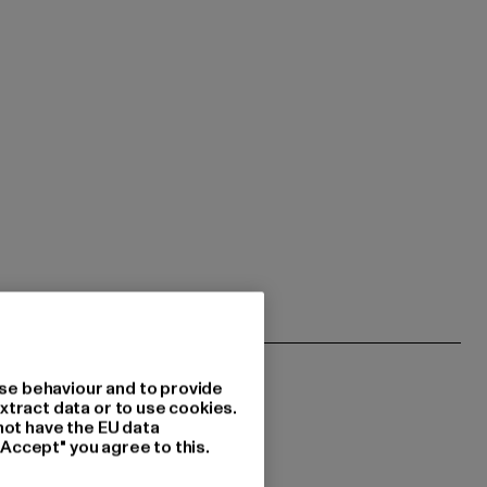
se behaviour and to provide
xtract data or to use cookies.
not have the EU data
"Accept" you agree to this.