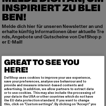
INSPIRIERT ZU BLEI
BEN!
Melde dich hier für unseren Newsletter an und
erhalte künftig Informationen über aktuelle Tre
nds, Angebote und Gutscheine von DefShop p
er E-Mail!
An welchen Produkten bist du interessiert?
GREAT TO SEE YOU
MÄNNER
HERE!
FRAUEN
DefShop uses cookies to improve your use experience,
save your preferences, analyse use behaviour and to
E-MAIL
provide and measure interest-based contents and
advertising. In addition, we allow partners to extract data
or to use cookies. This may also include the processing of
ANMELDEN
your data in the USA or other countries which do not have
the EU data protection standard. If you want to change
this, click on "Custom settings". By clicking on "Accept" you
Informationen dazu, wie DefShop mit Deinen Daten umgeht, findest Du