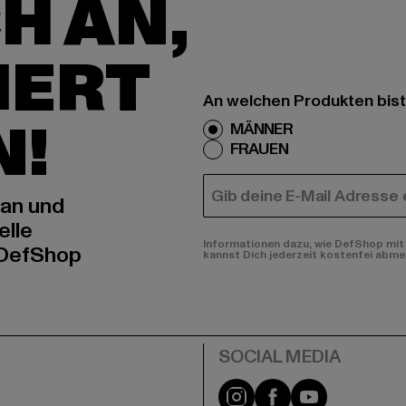
H AN,
IERT
An welchen Produkten bist
N!
MÄNNER
FRAUEN
E-MAIL
 an und
elle
Informationen dazu, wie DefShop mit 
 DefShop
kannst Dich jederzeit kostenfei abme
e
Instagram
Facebook
YouTube