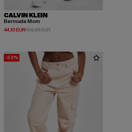
CALVIN KLEIN
Bermuda Mom
Derzeitiger Preis: 44,10 EUR
Aktionspreis: 104,99 EUR
44,10 EUR
104,99 EUR
-53%