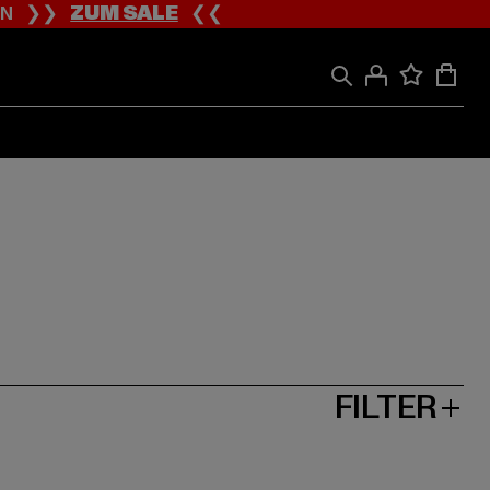
ION ❯❯
ZUM SALE
❮❮
FILTER