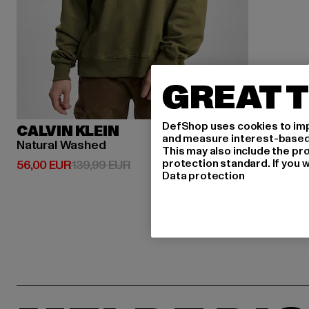
GREAT T
DefShop uses cookies to imp
CALVIN KLEIN
and measure interest-based c
Natural Washed
This may also include the pr
protection standard. If you w
Derzeitiger Preis: 56,00 EUR
Aktionspreis: 139,99 EUR
56,00 EUR
139,99 EUR
Data protection