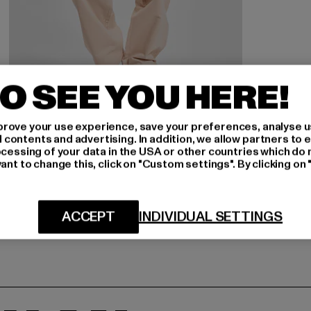
O SEE YOU HERE!
rove your use experience, save your preferences, analyse u
CALVIN KLEIN
ontents and advertising. In addition, we allow partners to e
High Rise Corduroy
ocessing of your data in the USA or other countries which do 
ant to change this, click on "Custom settings". By clicking on 
Derzeitiger Preis: 56,40 EUR
Aktionspreis: 119,99 EUR
56,40 EUR
119,99 EUR
ACCEPT
INDIVIDUAL SETTINGS