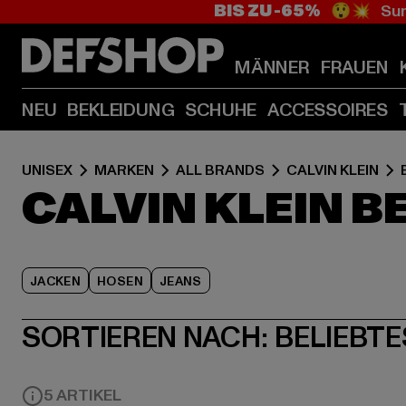
BIS ZU -65%
😲💥 Sum
MÄNNER
FRAUEN
NEU
BEKLEIDUNG
SCHUHE
ACCESSOIRES
UNISEX
MARKEN
ALL BRANDS
CALVIN KLEIN
CALVIN KLEIN 
JACKEN
HOSEN
JEANS
SORTIEREN NACH:
BELIEBTE
5 ARTIKEL