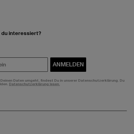
 du interessiert?
ANMELDEN
Deinen Daten umgeht, findest Du in unserer Datenschutzerklärung. Du
lden.
Datenschutzerklärung lesen.