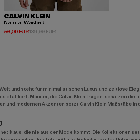
CALVIN KLEIN
Natural Washed
Derzeitiger Preis: 56,00 EUR
Aktionspreis: 139,99 EUR
56,00 EUR
139,99 EUR
elt und steht für minimalistischen Luxus und zeitlose Elega
gns etabliert. Männer, die Calvin Klein tragen, schätzen die 
inien und modernen Akzenten setzt Calvin Klein Maßstäbe i
g
sthetik aus, die nie aus der Mode kommt. Die Kollektionen s
erem machen. Egal ob T-Shirts, Poloshirts oder Unterwäsche