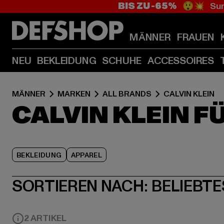
BIS ZU -65%
😲💥 Sum
MÄNNER
FRAUEN
NEU
BEKLEIDUNG
SCHUHE
ACCESSOIRES
MÄNNER
MARKEN
ALL BRANDS
CALVIN KLEIN
CALVIN KLEIN 
BEKLEIDUNG
APPAREL
SORTIEREN NACH:
BELIEBTE
2 ARTIKEL