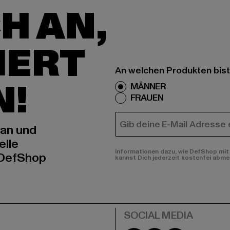
H AN,
IERT
An welchen Produkten bist
N!
MÄNNER
FRAUEN
E-MAIL
 an und
elle
Informationen dazu, wie DefShop mit 
 DefShop
kannst Dich jederzeit kostenfei abme