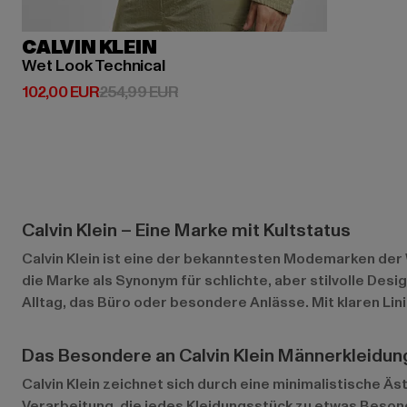
CALVIN KLEIN
Wet Look Technical
Derzeitiger Preis: 102,00 EUR
Aktionspreis: 254,99 EUR
102,00 EUR
254,99 EUR
Calvin Klein – Eine Marke mit Kultstatus
Calvin Klein ist eine der bekanntesten Modemarken der W
die Marke als Synonym für schlichte, aber stilvolle Desi
Alltag, das Büro oder besondere Anlässe. Mit klaren L
Das Besondere an Calvin Klein Männerkleidun
Calvin Klein zeichnet sich durch eine minimalistische Ä
Verarbeitung, die jedes Kleidungsstück zu etwas Besond