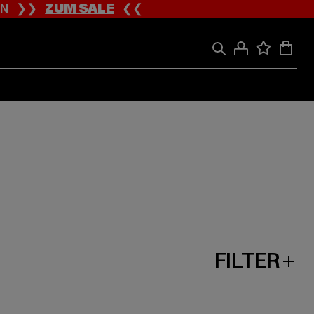
ION ❯❯
ZUM SALE
❮❮
FILTER