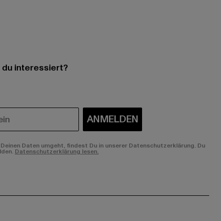
 du interessiert?
ANMELDEN
Deinen Daten umgeht, findest Du in unserer Datenschutzerklärung. Du
lden.
Datenschutzerklärung lesen.