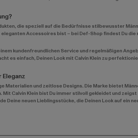
ung?
ukten, die speziell auf die Bedürfnisse stilbewusster Männ
eleganten Accessoires bist – bei Def-Shop findest Du die 
 einem kundenfreundlichen Service und regelmäßigen Angebo
ht es einfach, Deinen Look mit Calvin Klein zu perfektionie
er Eleganz
ige Materialien und zeitlose Designs. Die Marke bietet Män
 Mit Calvin Klein bist Du immer stilvoll gekleidet und zeigst
inde Deine neuen Lieblingsstücke, die Deinen Look auf ein n