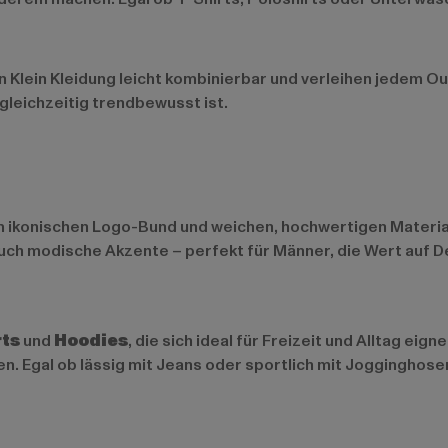
 Klein Kleidung leicht kombinierbar und verleihen jedem Outf
 gleichzeitig trendbewusst ist.
dem ikonischen Logo-Bund und weichen, hochwertigen Materi
auch modische Akzente – perfekt für Männer, die Wert auf De
rts
und
Hoodies
, die sich ideal für Freizeit und Alltag ei
n. Egal ob lässig mit Jeans oder sportlich mit Jogginghosen