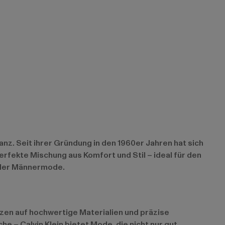
nz. Seit ihrer Gründung in den 1960er Jahren hat sich
perfekte Mischung aus Komfort und Stil – ideal für den
n der Männermode.
etzen auf hochwertige Materialien und präzise
 – Calvin Klein bietet Mode, die nicht nur gut