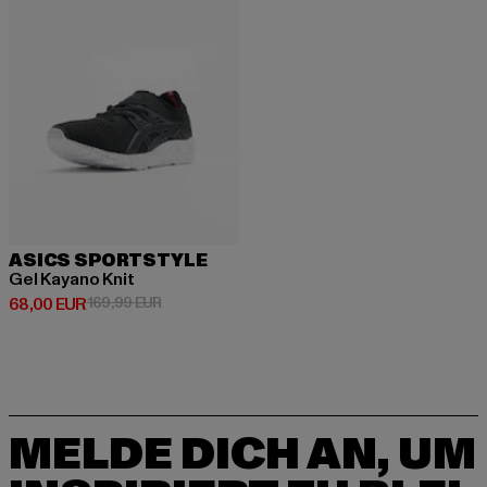
ASICS SPORTSTYLE
Gel Kayano Knit
Derzeitiger Preis: 68,00 EUR
Aktionspreis: 169,99 EUR
68,00 EUR
169,99 EUR
MELDE DICH AN, UM