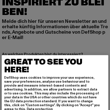
INSPIRIERT ZU BLEI
BEN!
Melde dich hier für unseren Newsletter an und
erhalte künftig Informationen über aktuelle Tre
nds, Angebote und Gutscheine von DefShop p
er E-Mail!
An welchen Produkten bist du interessiert?
GREAT TO SEE YOU
MÄNNER
HERE!
FRAUEN
DefShop uses cookies to improve your use experience,
save your preferences, analyse use behaviour and to
E-MAIL
provide and measure interest-based contents and
advertising. In addition, we allow partners to extract data
ANMELDEN
or to use cookies. This may also include the processing of
your data in the USA or other countries which do not have
the EU data protection standard. If you want to change
Informationen dazu, wie DefShop mit Deinen Daten umgeht, findest Du
this, click on "Custom settings". By clicking on "Accept" you
in unserer Datenschutzerklärung. Du kannst Dich jederzeit kostenfei
agree to this.
Data protection
abmelden.
Datenschutzerklärung lesen.