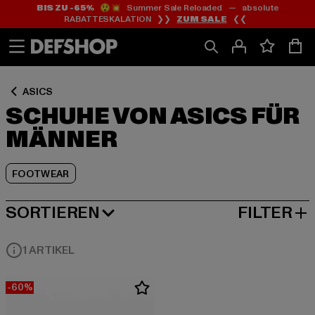
BIS ZU -65%
😲💥 Summer Sale Reloaded — absolute
Zum
Zum
Zum
RABATTESKALATION ❯❯
ZUM SALE
❮❮
Inhalt
Fußzeile
Produktraster
springen
springen
springen
ASICS
SCHUHE VON ASICS FÜR
MÄNNER
FOOTWEAR
SORTIEREN
FILTER
BELIEBTESTE
1 ARTIKEL
-60%