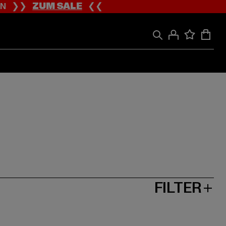
ION ❯❯
ZUM SALE
❮❮
FILTER