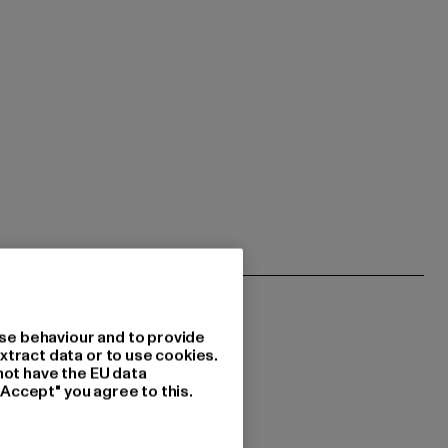
se behaviour and to provide
xtract data or to use cookies.
not have the EU data
"Accept" you agree to this.
 du interessiert?