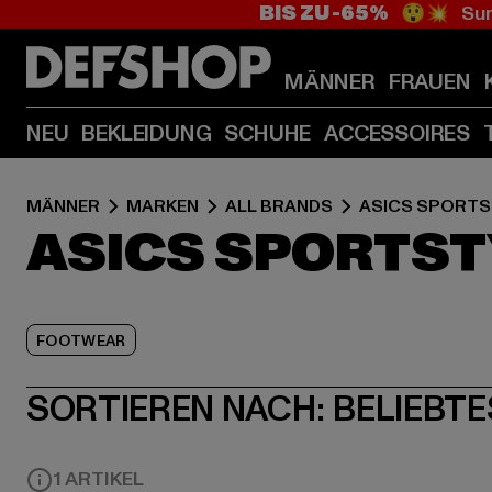
BIS ZU -65%
😲💥 Sum
MÄNNER
FRAUEN
NEU
BEKLEIDUNG
SCHUHE
ACCESSOIRES
MÄNNER
MARKEN
ALL BRANDS
ASICS SPORTS
ASICS SPORTST
FOOTWEAR
SORTIEREN NACH:
BELIEBTE
1 ARTIKEL