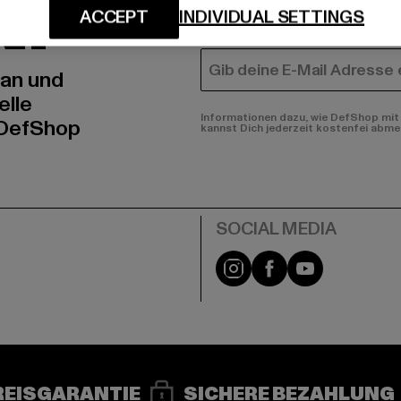
N!
MÄNNER
ACCEPT
INDIVIDUAL SETTINGS
FRAUEN
E-MAIL
 an und
elle
Informationen dazu, wie DefShop mit 
 DefShop
kannst Dich jederzeit kostenfei abme
e
Instagram
Facebook
YouTube
REISGARANTIE
SICHERE BEZAHLUNG