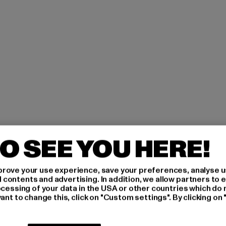
O SEE YOU HERE!
H AN,
rove your use experience, save your preferences, analyse u
ontents and advertising. In addition, we allow partners to e
IERT
ocessing of your data in the USA or other countries which do 
ant to change this, click on "Custom settings". By clicking on 
An welchen Produkten bist