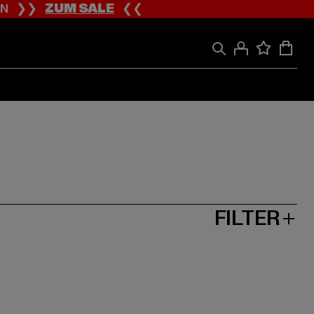
ION ❯❯
ZUM SALE
❮❮
FILTER