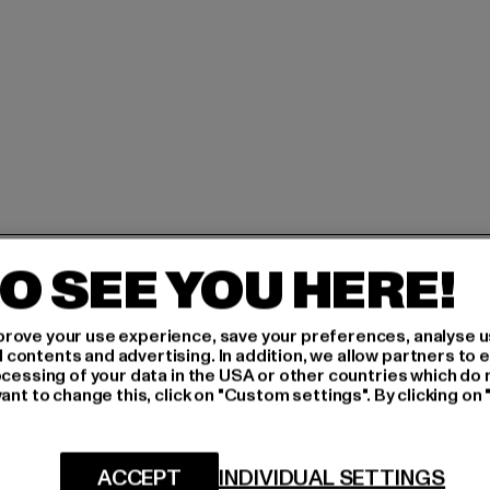
H AN,
O SEE YOU HERE!
rove your use experience, save your preferences, analyse u
IERT
ontents and advertising. In addition, we allow partners to e
ocessing of your data in the USA or other countries which do 
An welchen Produkten bist
ant to change this, click on "Custom settings". By clicking on 
N!
MÄNNER
FRAUEN
ACCEPT
INDIVIDUAL SETTINGS