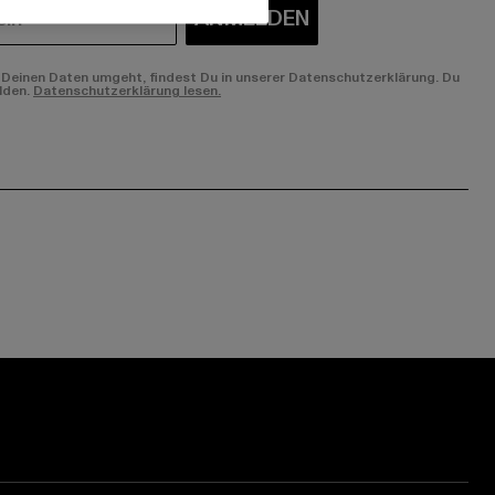
ANMELDEN
Deinen Daten umgeht, findest Du in unserer Datenschutzerklärung. Du
lden.
Datenschutzerklärung lesen.