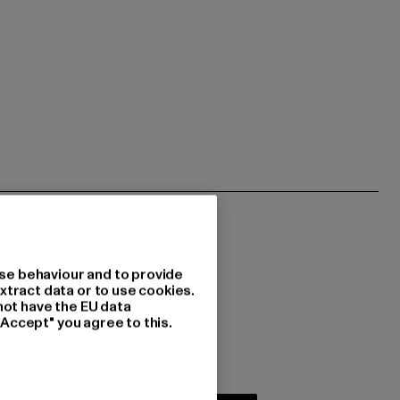
se behaviour and to provide
xtract data or to use cookies.
not have the EU data
 du interessiert?
"Accept" you agree to this.