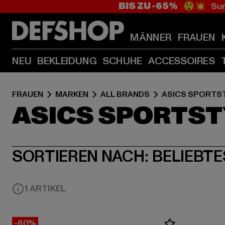
BIS ZU -65%
😲💥 Sum
MÄNNER
FRAUEN
NEU
BEKLEIDUNG
SCHUHE
ACCESSOIRES
FRAUEN
MARKEN
ALL BRANDS
ASICS SPORTS
ASICS SPORTST
SORTIEREN NACH:
BELIEBTE
1 ARTIKEL
-60%