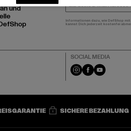
E-MAIL
 an und
elle
Informationen dazu, wie DefShop mit 
 DefShop
kannst Dich jederzeit kostenfei abme
e
Instagram
Facebook
YouTube
REISGARANTIE
SICHERE BEZAHLUNG