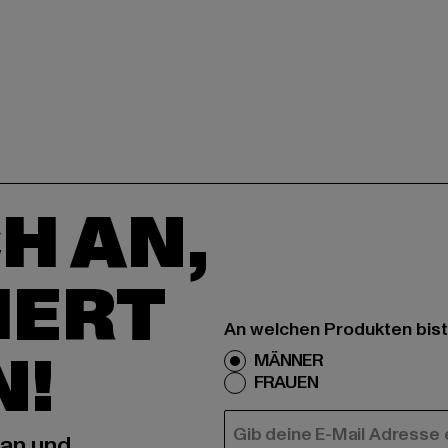
H AN,
IERT
An welchen Produkten bist
N!
MÄNNER
FRAUEN
E-MAIL
 an und