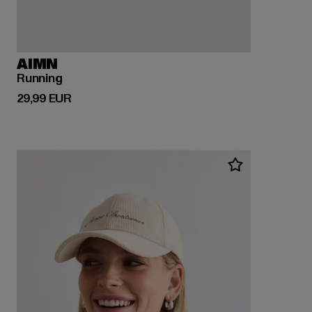
AIMN
Running
Derzeitiger Preis: 29,99 EUR
29,99 EUR