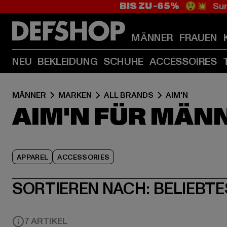
BIS ZU -65%
😲💥 Sum
MÄNNER
FRAUEN
NEU
BEKLEIDUNG
SCHUHE
ACCESSOIRES
MÄNNER
MARKEN
ALL BRANDS
AIM'N
AIM'N FÜR MÄN
APPAREL
ACCESSORIES
SORTIEREN NACH:
BELIEBTE
7 ARTIKEL