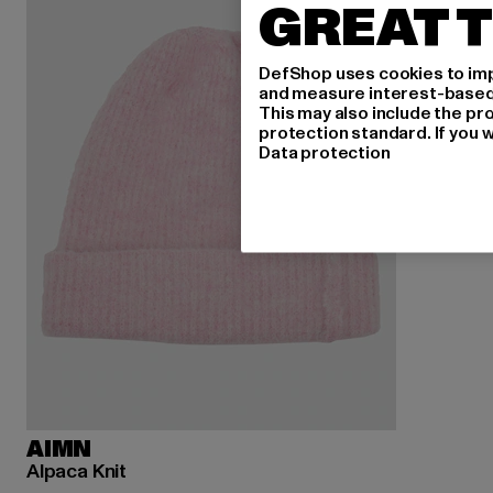
GREAT T
DefShop uses cookies to imp
and measure interest-based c
This may also include the pr
protection standard. If you w
Data protection
AIMN
Alpaca Knit