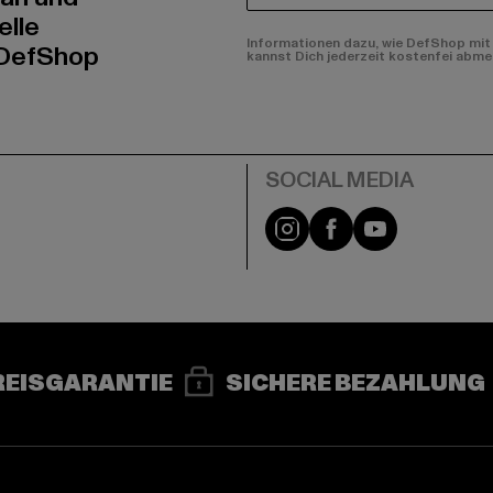
elle
Informationen dazu, wie DefShop mit 
 DefShop
kannst Dich jederzeit kostenfei abme
e
Instagram
Facebook
YouTube
REISGARANTIE
SICHERE BEZAHLUNG