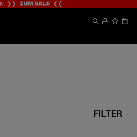
ION ❯❯
ZUM SALE
❮❮
FILTER