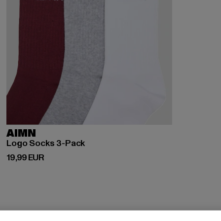
AIMN
Logo Socks 3-Pack
Derzeitiger Preis: 19,99 EUR
19,99 EUR