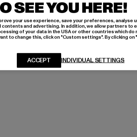
O SEE YOU HERE!
rove your use experience, save your preferences, analyse u
ontents and advertising. In addition, we allow partners to e
ocessing of your data in the USA or other countries which do 
ant to change this, click on "Custom settings". By clicking on 
ACCEPT
INDIVIDUAL SETTINGS