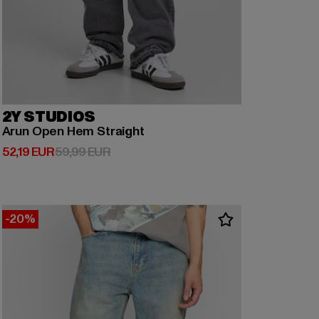
2Y STUDIOS
Arun Open Hem Straight
Derzeitiger Preis: 52,19 EUR
Aktionspreis: 59,99 EUR
52,19 EUR
59,99 EUR
-20%