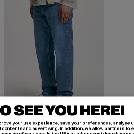
O SEE YOU HERE!
rove your use experience, save your preferences, analyse u
ontents and advertising. In addition, we allow partners to e
2Y STUDIOS
ocessing of your data in the USA or other countries which do 