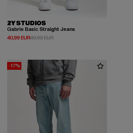
2Y STUDIOS
Gabrie Basic Straight Jeans
Derzeitiger Preis: 40,99 EUR
Aktionspreis: 49,99 EUR
40,99 EUR
49,99 EUR
-17%