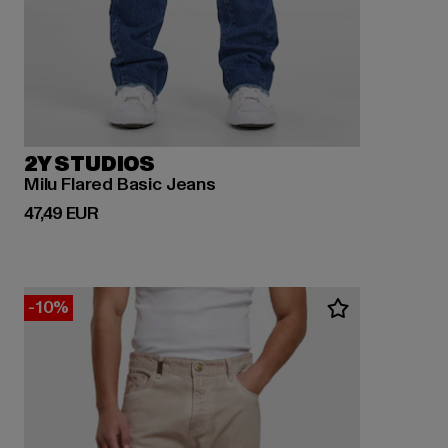
2Y STUDIOS
Milu Flared Basic Jeans
Derzeitiger Preis: 47,49 EUR
47,49 EUR
-10%