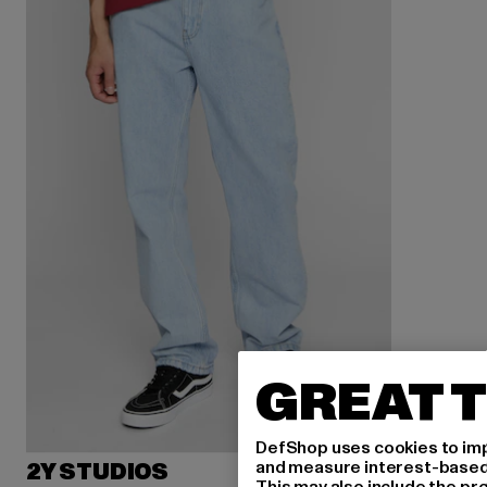
GREAT T
DefShop uses cookies to imp
and measure interest-based c
2Y STUDIOS
This may also include the pr