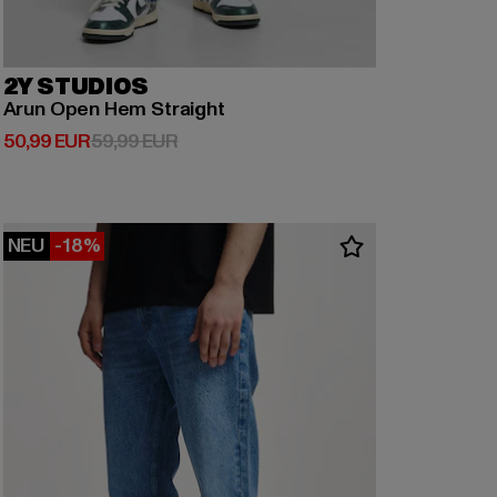
2Y STUDIOS
Arun Open Hem Straight
Derzeitiger Preis: 50,99 EUR
Aktionspreis: 59,99 EUR
50,99 EUR
59,99 EUR
NEU
-18%