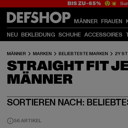
BIS ZU -65%
😲💥 Sum
MÄNNER
FRAUEN
NEU
BEKLEIDUNG
SCHUHE
ACCESSOIRES
MÄNNER
MARKEN
BELIEBTESTE MARKEN
2Y S
STRAIGHT FIT J
MÄNNER
SORTIEREN NACH:
BELIEBTE
56 ARTIKEL