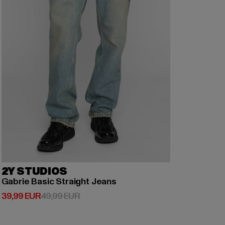
2Y STUDIOS
Gabrie Basic Straight Jeans
Derzeitiger Preis: 39,99 EUR
Aktionspreis: 49,99 EUR
39,99 EUR
49,99 EUR