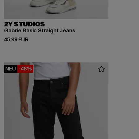
2Y STUDIOS
Gabrie Basic Straight Jeans
Derzeitiger Preis: 45,99 EUR
45,99 EUR
NEU
-48%