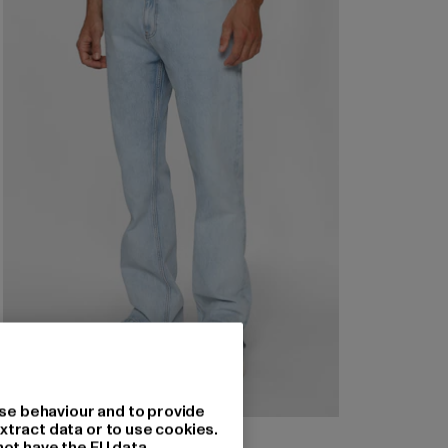
se behaviour and to provide
xtract data or to use cookies.
2Y STUDIOS
not have the EU data