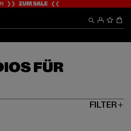
ION ❯❯
ZUM SALE
❮❮
DIOS FÜR
FILTER