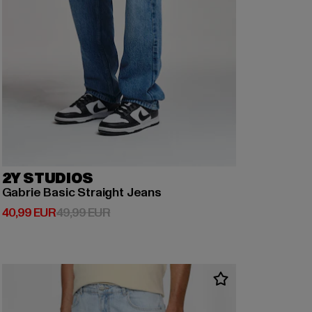
2Y STUDIOS
Gabrie Basic Straight Jeans
Derzeitiger Preis: 40,99 EUR
Aktionspreis: 49,99 EUR
40,99 EUR
49,99 EUR