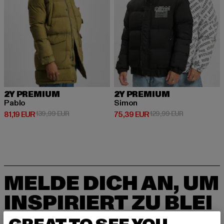
2Y PREMIUM
2Y PREMIUM
Pablo
Simon
Derzeitiger Preis: 81,19 EUR
Aktionspreis: 139,99 EUR
Derzeitiger Preis: 75,39 EUR
Aktionspreis
81,19 EUR
139,99 EUR
75,39 EUR
129,99 EUR
MELDE DICH AN, UM
INSPIRIERT ZU BLEI
BEN!