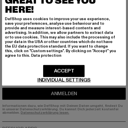
GREAT TO SEE YOU
HERE!
Melde dich hier für unseren Newsletter an und
erhalte künftig Informationen über aktuelle Tre
DefShop uses cookies to improve your use experience,
nds, Angebote und Gutscheine von DefShop p
save your preferences, analyse use behaviour and to
er E-Mail!
provide and measure interest-based contents and
advertising. In addition, we allow partners to extract data
or to use cookies. This may also include the processing of
your data in the USA or other countries which do not have
the EU data protection standard. If you want to change
An welchen Produkten bist du interessiert?
this, click on "Custom settings". By clicking on "Accept" you
agree to this.
Data protection
MÄNNER
FRAUEN
ACCEPT
INDIVIDUAL SETTINGS
E-MAIL
ANMELDEN
Informationen dazu, wie DefShop mit Deinen Daten umgeht, findest Du
in unserer Datenschutzerklärung. Du kannst Dich jederzeit kostenfei
abmelden.
Datenschutzerklärung lesen.