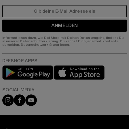
E-MAIL
ANMELDEN
Informationen dazu, wie DefShop mit Deinen Daten umgeht, findest Du
in unserer Datenschutzerklärung. Du kannst Dich jederzeit kostenfei
abmelden.
Datenschutzerklärung lesen.
Play market
App store
Instagram
Facebook
YouTube