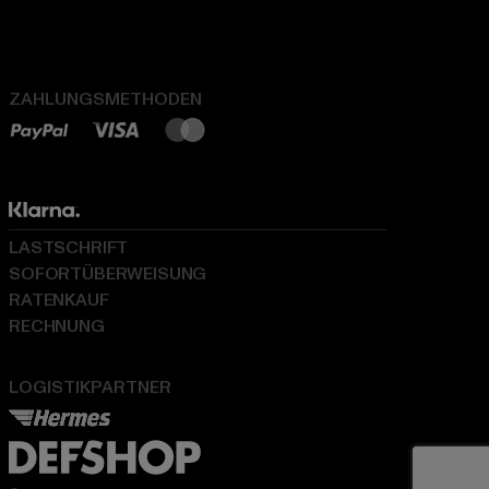
ZAHLUNGSMETHODEN
LASTSCHRIFT
SOFORTÜBERWEISUNG
RATENKAUF
RECHNUNG
LOGISTIKPARTNER