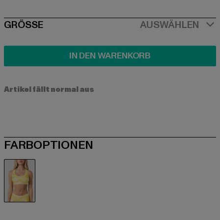
SIZE
GRÖSSE
AUSWÄHLEN
IN DEN WARENKORB
Artikel fällt normal aus
FARBOPTIONEN
gelb