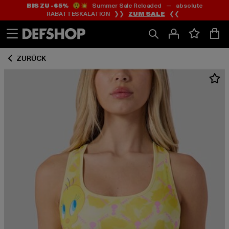
BIS ZU -65%
😲💥 Summer Sale Reloaded — absolute
Zum
Zum
RABATTESKALATION ❯❯
ZUM SALE
❮❮
Inhalt
Fußzeile
springen
springen
ZURÜCK