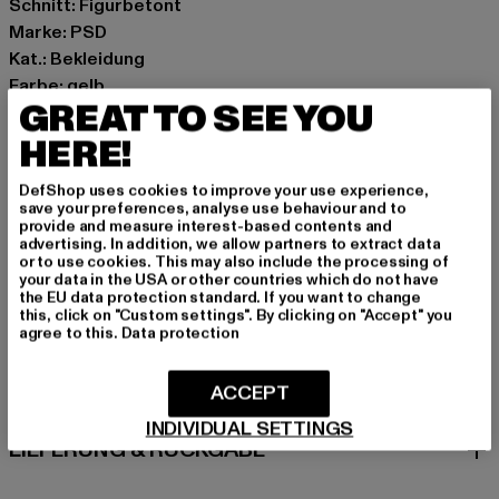
Schnitt: Figurbetont
Marke: PSD
Kat.: Bekleidung
Farbe: gelb
GREAT TO SEE YOU
Hersteller Farbe: multi
Materialzusammensetzung: 88% Polyester, 12%
HERE!
Elasthan
DefShop uses cookies to improve your use experience,
Art.Nr: 4254T1014-03782
save your preferences, analyse use behaviour and to
provide and measure interest-based contents and
advertising. In addition, we allow partners to extract data
Hersteller: Chusaja GmbH |
support@psdunderwear.com
or to use cookies. This may also include the processing of
Gabriel von Seidl Straße 31D | 82031 Grünwald | DE
your data in the USA or other countries which do not have
the EU data protection standard. If you want to change
this, click on "Custom settings". By clicking on "Accept" you
agree to this.
Data protection
GRÖSSE & PASSFORM
ACCEPT
PFLEGEHINWEISE
INDIVIDUAL SETTINGS
LIEFERUNG & RÜCKGABE