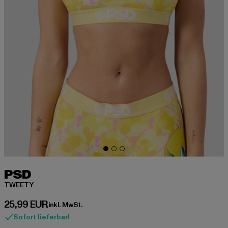
PSD
TWEETY
Derzeitiger Preis: 25,99 EUR
25,99 EUR
inkl. MwSt.
Sofort lieferbar!