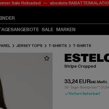
mer Sale Reloaded — absolute RABATTESKALAT
Zum
Zum
Inhalt
Fußzeile
springen
springen
KINDER
(Enter
(Enter
drücken)
drücken)
TAGESANGEBOTE
SALE
MARKEN
PAREL
JERSEY TOPS
T-SHIRTS
T-SHIRTS
ESTEL
Stripe Cropped
Derzeitiger Preis:
33,24 EUR
inkl. MwSt.
30-Tage-Bestpreis**: 31,8
Sofort lieferbar!