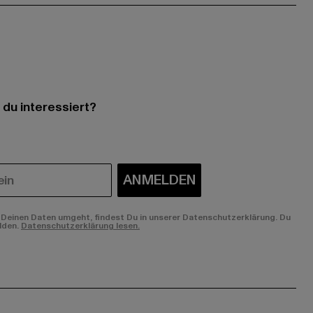
 du interessiert?
ANMELDEN
Deinen Daten umgeht, findest Du in unserer Datenschutzerklärung. Du
lden.
Datenschutzerklärung lesen.