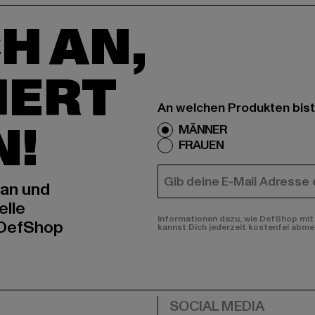
H AN,
IERT
An welchen Produkten bist
N!
MÄNNER
FRAUEN
E-MAIL
 an und
elle
Informationen dazu, wie DefShop mit 
 DefShop
kannst Dich jederzeit kostenfei abme