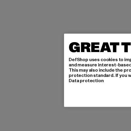
GREAT T
DefShop uses cookies to imp
and measure interest-based c
This may also include the pr
protection standard. If you w
Data protection