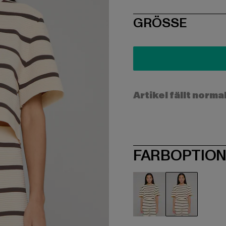
SIZE
GRÖSSE
Artikel fällt norma
FARBOPTIO
beige
beige