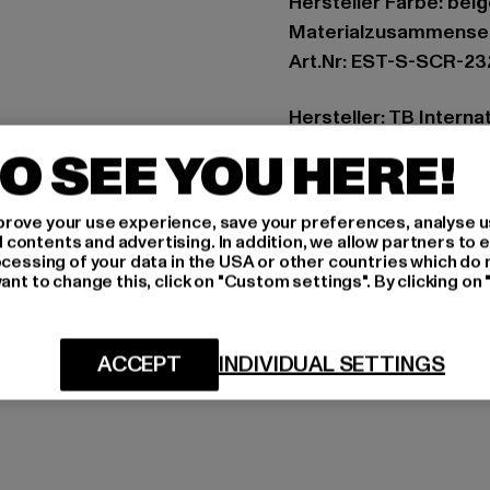
Hersteller Farbe: bei
Materialzusammenset
Art.Nr: EST-S-SCR-2
Hersteller: TB Intern
Dr.-Robert-Murjahn-S
O SEE YOU HERE!
GRÖSSE 
rove your use experience, save your preferences, analyse u
ontents and advertising. In addition, we allow partners to e
ocessing of your data in the USA or other countries which do 
PFLEGEHINWE
ant to change this, click on "Custom settings". By clicking on 
LIEFERUNG &
ACCEPT
INDIVIDUAL SETTINGS