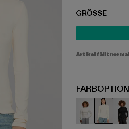
SIZE
GRÖSSE
Artikel fällt norma
FARBOPTIO
beige
beige
sc