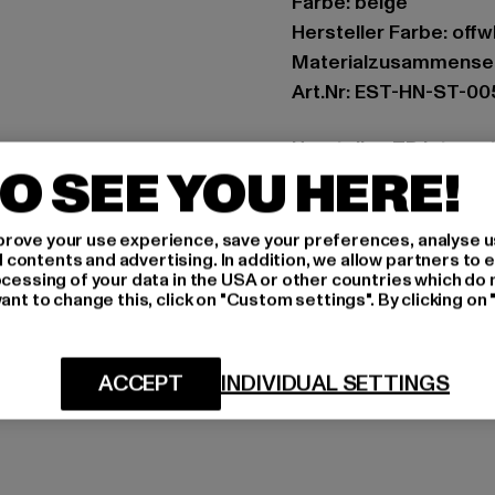
Farbe: beige
Hersteller Farbe: offw
Materialzusammenset
Art.Nr: EST-HN-ST-0
Hersteller: TB Intern
O SEE YOU HERE!
Dr.-Robert-Murjahn-S
rove your use experience, save your preferences, analyse u
GRÖSSE 
ontents and advertising. In addition, we allow partners to e
ocessing of your data in the USA or other countries which do 
PFLEGEHINWE
ant to change this, click on "Custom settings". By clicking on 
LIEFERUNG &
ACCEPT
INDIVIDUAL SETTINGS