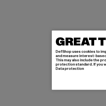
GREAT T
DefShop uses cookies to imp
and measure interest-based c
This may also include the pr
protection standard. If you w
Data protection