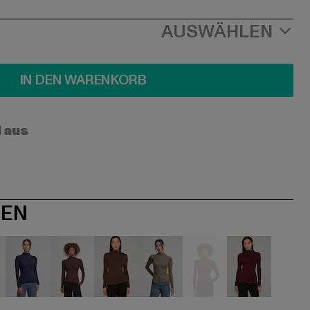
AUSWÄHLEN
IN DEN WARENKORB
l aus
NEN
hwarz
blau
braun
braun
khaki
rot
rot