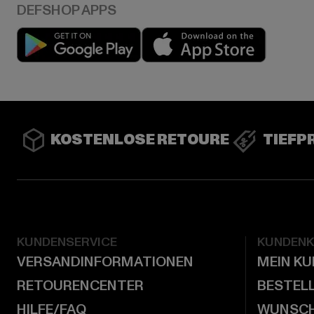
Play market
App stor
KOSTENLOSE RETOURE
TIEFP
KUNDENSERVICE
KUNDEN
VERSANDINFORMATIONEN
MEIN K
RETOURENCENTER
BESTEL
HILFE/FAQ
WUNSCH