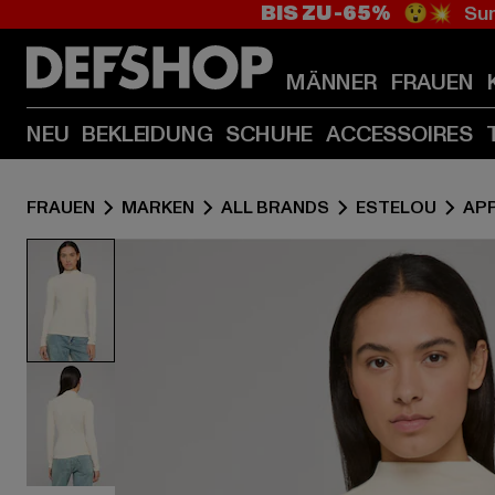
BIS ZU -65%
😲💥 Sum
MÄNNER
FRAUEN
NEU
BEKLEIDUNG
SCHUHE
ACCESSOIRES
FRAUEN
MARKEN
ALL BRANDS
ESTELOU
AP