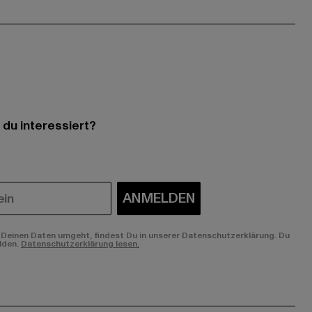
 du interessiert?
ANMELDEN
Deinen Daten umgeht, findest Du in unserer Datenschutzerklärung. Du
lden.
Datenschutzerklärung lesen.