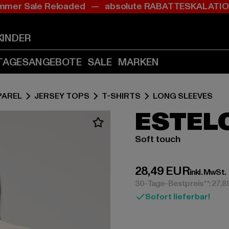
mer Sale Reloaded — absolute RABATTESKALAT
Zum
Zum
Inhalt
Fußzeile
springen
springen
KINDER
(Enter
(Enter
drücken)
drücken)
TAGESANGEBOTE
SALE
MARKEN
PAREL
JERSEY TOPS
T-SHIRTS
LONG SLEEVES
ESTEL
Soft touch
Derzeitiger Preis:
28,49 EUR
inkl. MwSt.
30-Tage-Bestpreis**: 27,
Sofort lieferbar!