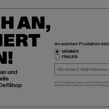
H AN,
IERT
An welchen Produkten bist
N!
MÄNNER
FRAUEN
E-MAIL
 an und
elle
Informationen dazu, wie DefShop mit 
 DefShop
kannst Dich jederzeit kostenfei abme