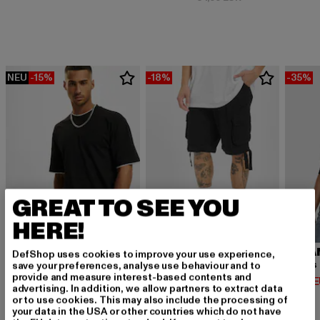
NEU
-15%
-18%
-35%
GREAT TO SEE YOU
HERE!
URBAN CLASSICS
BRANDIT
URBA
DefShop uses cookies to improve your use experience,
Contrast Tall Tee
Urban Legend
save your preferences, analyse use behaviour and to
provide and measure interest-based contents and
Derzeitiger Preis: 12,74 EUR
Derzeitiger Preis: 32,79 EUR
Derzeit
12,74 EUR
32,79 EUR
14,94 
advertising. In addition, we allow partners to extract data
Aktionspreis: 14,99 EUR
Aktionspreis: 39,
14,99 EUR
39,99 EUR
or to use cookies. This may also include the processing of
your data in the USA or other countries which do not have