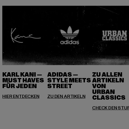
KARL KANI —
ADIDAS —
ZU ALLEN
MUST HAVES
STYLE MEETS
ARTIKELN
FÜR JEDEN
VON
URBAN