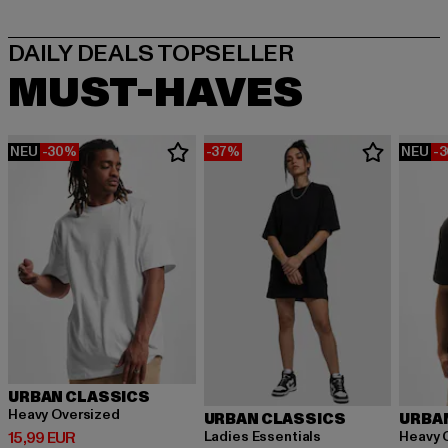
MUST-HAVES
NEU
-30%
-37%
NEU
-
URBAN CLASSICS
Heavy Oversized
URBAN CLASSICS
URBA
Derzeitiger Preis: 15,99 EUR
Ladies Essentials
Heavy 
15,99 EUR