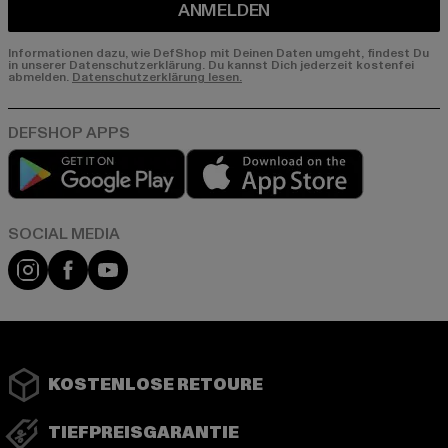
ANMELDEN
Informationen dazu, wie DefShop mit Deinen Daten umgeht, findest Du
in unserer Datenschutzerklärung. Du kannst Dich jederzeit kostenfei
abmelden.
Datenschutzerklärung lesen.
Play market
App store
Instagram
Facebook
YouTube
KOSTENLOSE RETOURE
TIEFPREISGARANTIE