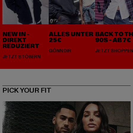
NEW IN -
ALLES UNTER
BACK TO T
DIREKT
25€
90S - AB 7€
REDUZIERT
PICK YOUR FIT