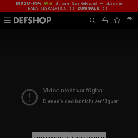
BIS ZU -65%
😲💥 Summer Sale Reloaded — absolute
Zum
Zum
RABATTESKALATION ❯❯
ZUM SALE
❮❮
Inhalt
Fußzeile
springen
springen
HOME
PAGE
|
Video nicht verfügbar
Dieses Video ist nicht verfügbar