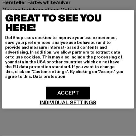
Hersteller Farbe: white/silver
Obermaterial: sonstiges Material
GREAT TO SEE YOU
Innenfutter: Textil
Art.Nr: H57-3653-02685
HERE!
DefShop uses cookies to improve your use experience,
Hersteller: Noctane |
Nando@noctane-distributions.com
save your preferences, analyse use behaviour and to
Am Hof 41683 | 1100 Vienna | AT
provide and measure interest-based contents and
advertising. In addition, we allow partners to extract data
or to use cookies. This may also include the processing of
your data in the USA or other countries which do not have
GRÖSSE & PASSFORM
the EU data protection standard. If you want to change
this, click on "Custom settings". By clicking on "Accept" you
agree to this.
Data protection
PFLEGEHINWEISE
ACCEPT
LIEFERUNG & RÜCKGABE
INDIVIDUAL SETTINGS