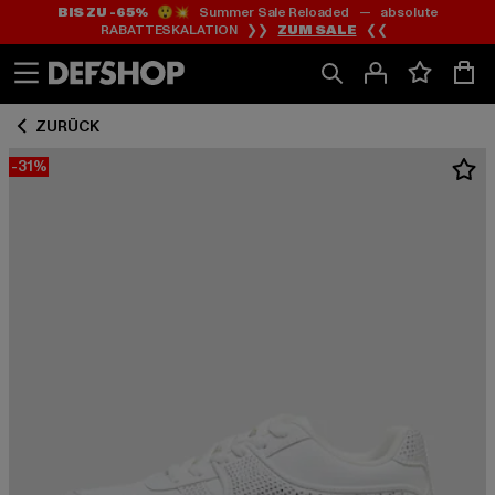
BIS ZU -65%
😲💥 Summer Sale Reloaded — absolute
Zum
Zum
RABATTESKALATION ❯❯
ZUM SALE
❮❮
Inhalt
Fußzeile
springen
springen
ZURÜCK
-31%