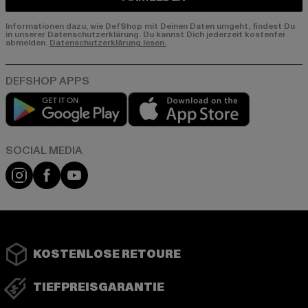
Informationen dazu, wie DefShop mit Deinen Daten umgeht, findest Du
in unserer Datenschutzerklärung. Du kannst Dich jederzeit kostenfei
abmelden.
Datenschutzerklärung lesen.
Play market
App store
Instagram
Facebook
YouTube
KOSTENLOSE RETOURE
TIEFPREISGARANTIE