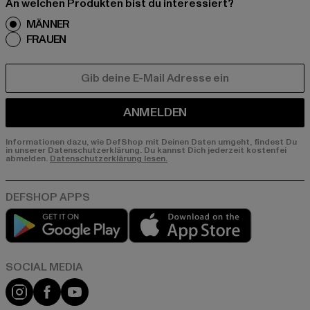
An welchen Produkten bist du interessiert?
MÄNNER
FRAUEN
E-MAIL
ANMELDEN
Informationen dazu, wie DefShop mit Deinen Daten umgeht, findest Du
in unserer Datenschutzerklärung. Du kannst Dich jederzeit kostenfei
abmelden.
Datenschutzerklärung lesen.
Play market
App store
Instagram
Facebook
YouTube