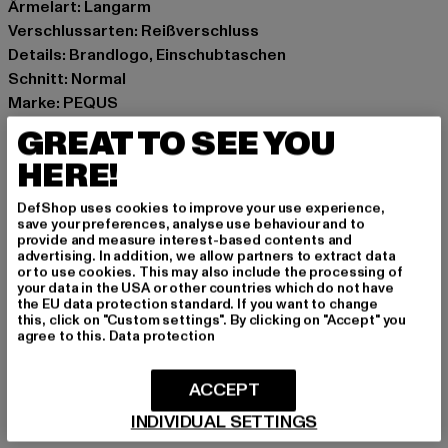
Ärmelart: Langarm
Verschlussarten: Reißverschluss
Details: Brandlogo, Einschubtaschen
Schnitt: Normal
Marke: PEQUS
Kat.: Übergangsjacken
GREAT TO SEE YOU
Farbe: schwarz
HERE!
Hersteller Farbe: mc
Materialzusammensetzung: 100% Polyester
DefShop uses cookies to improve your use experience,
Art.Nr: 61880001-01863
save your preferences, analyse use behaviour and to
provide and measure interest-based contents and
advertising. In addition, we allow partners to extract data
Hersteller: Urban Styles Agency GmbH & Co. KG |
or to use cookies. This may also include the processing of
your data in the USA or other countries which do not have
agentur@urbanstylesagency.com
the EU data protection standard. If you want to change
Schanzenstraße 41 | 51063 Köln | DE
this, click on "Custom settings". By clicking on "Accept" you
agree to this.
Data protection
GRÖSSE & PASSFORM
ACCEPT
INDIVIDUAL SETTINGS
PFLEGEHINWEISE