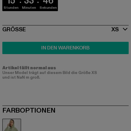
15
33
46
Stunden
Minuten
Sekunden
SIZE
GRÖSSE
XS
IN DEN WARENKORB
Artikel fällt normal aus
Unser Model trägt auf diesem Bild die Größe XS
und ist NaN m groß.
FARBOPTIONEN