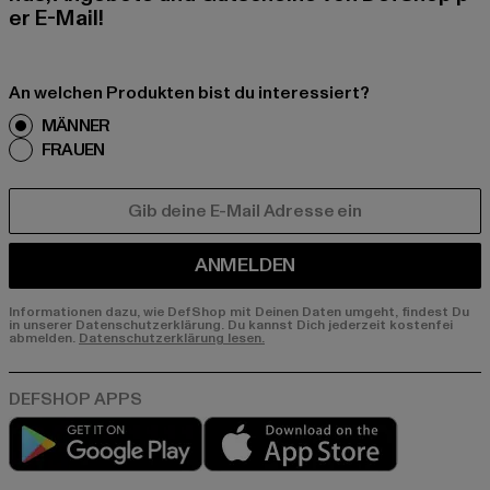
er E-Mail!
An welchen Produkten bist du interessiert?
MÄNNER
FRAUEN
E-MAIL
ANMELDEN
Informationen dazu, wie DefShop mit Deinen Daten umgeht, findest Du
in unserer Datenschutzerklärung. Du kannst Dich jederzeit kostenfei
abmelden.
Datenschutzerklärung lesen.
Play market
App store