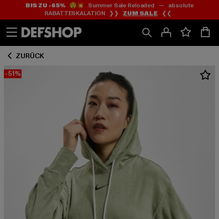
BIS ZU -65%
😲💥 Summer Sale Reloaded — absolute
Zum
Zum
RABATTESKALATION ❯❯
ZUM SALE
❮❮
Inhalt
Fußzeile
springen
springen
ZURÜCK
-51%