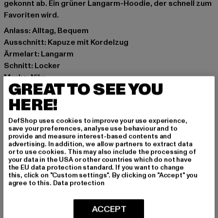
gekonnt ab. Ein grüner Langarm-Hoodie, der schnell zum
Favoriten wird.
Anlass: Alltag, Bequem
Ausschnitt: Kapuze mit Kordelzug
Ärmelart: Langarm
Schnitt: Locker
Marke: Nike
GREAT TO SEE YOU
Kat.: Hoodies
HERE!
Farbe: grün
Hersteller Farbe: oil green/cargo khaki
DefShop uses cookies to improve your use experience,
Materialzusammensetzung: 41% Baumwolle, 39%
save your preferences, analyse use behaviour and to
Viskose, 20% Polyester
provide and measure interest-based contents and
advertising. In addition, we allow partners to extract data
Art.Nr: DV7824-08392
or to use cookies. This may also include the processing of
your data in the USA or other countries which do not have
the EU data protection standard. If you want to change
Hersteller: NIKE European Operations Netherland B.V;
this, click on "Custom settings". By clicking on "Accept" you
Sport Duwe |
privacy@nike.com
agree to this.
Data protection
Colosseum 1 | 1213 Hilversum | NL
ACCEPT