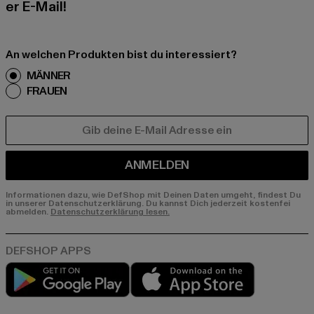
er E-Mail!
An welchen Produkten bist du interessiert?
MÄNNER
FRAUEN
E-MAIL
ANMELDEN
Informationen dazu, wie DefShop mit Deinen Daten umgeht, findest Du
in unserer Datenschutzerklärung. Du kannst Dich jederzeit kostenfei
abmelden.
Datenschutzerklärung lesen.
Play market
App store