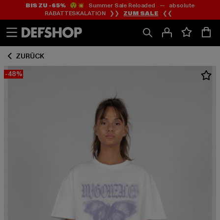
BIS ZU -65%
😲💥 Summer Sale Reloaded — absolute
Zum
Zum
RABATTESKALATION ❯❯
ZUM SALE
❮❮
Inhalt
Fußzeile
springen
springen
ZURÜCK
-48%