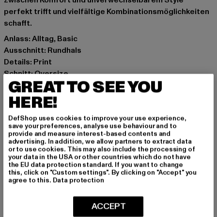
zwischen Komfort und unverwechselbarem Style
perfekt trifft und vielfältige Kombinationsmöglichkeiten
schafft.
Anlass: Alltag, Basic
Ausschnitt: Rundhals
Details: Print
Schnitt: Oversize
GREAT TO SEE YOU
Marke: MJ Gonzales
Kat.: T-Shirts
HERE!
Farbe: weiß
DefShop uses cookies to improve your use experience,
Hersteller Farbe: white
save your preferences, analyse use behaviour and to
Materialzusammensetzung: 100% Baumwolle
provide and measure interest-based contents and
advertising. In addition, we allow partners to extract data
Art.Nr: MJG11916-00220
or to use cookies. This may also include the processing of
your data in the USA or other countries which do not have
the EU data protection standard. If you want to change
Hersteller: TB International GmbH |
info@tbint.de
this, click on "Custom settings". By clicking on "Accept" you
Dr.-Robert-Murjahn-Straße 7 | 64372 Ober-Ramstadt |
agree to this.
Data protection
DE
ACCEPT