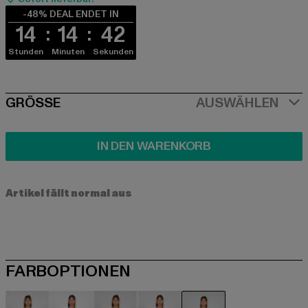
-48% DEAL ENDET IN
14
14
42
Stunden
Minuten
Sekunden
SIZE
GRÖSSE
AUSWÄHLEN
IN DEN WARENKORB
Artikel fällt normal aus
FARBOPTIONEN