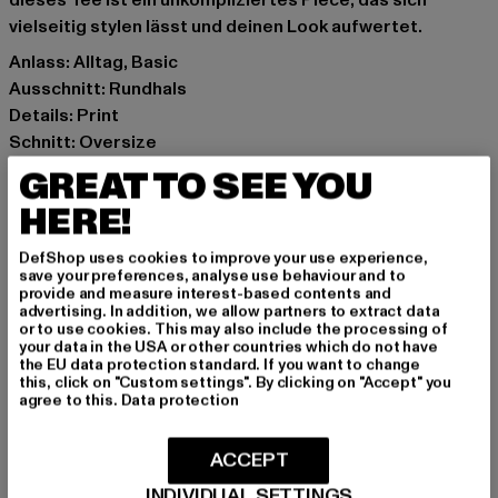
dieses Tee ist ein unkompliziertes Piece, das sich
vielseitig stylen lässt und deinen Look aufwertet.
Anlass: Alltag, Basic
Ausschnitt: Rundhals
Details: Print
Schnitt: Oversize
Marke: MJ Gonzales
GREAT TO SEE YOU
Kat.: T-Shirts
HERE!
Farbe: violet
Hersteller Farbe: lilac
DefShop uses cookies to improve your use experience,
Materialzusammensetzung: 100% Baumwolle
save your preferences, analyse use behaviour and to
provide and measure interest-based contents and
Art.Nr: MJG11916-00145
advertising. In addition, we allow partners to extract data
or to use cookies. This may also include the processing of
your data in the USA or other countries which do not have
Hersteller: TB International GmbH |
info@tbint.de
the EU data protection standard. If you want to change
Dr.-Robert-Murjahn-Straße 7 | 64372 Ober-Ramstadt |
this, click on "Custom settings". By clicking on "Accept" you
agree to this.
Data protection
DE
ACCEPT
GRÖSSE & PASSFORM
INDIVIDUAL SETTINGS