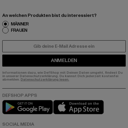
An welchen Produkten bist du interessiert?
MÄNNER
FRAUEN
E-MAIL
ANMELDEN
Informationen dazu, wie DefShop mit Deinen Daten umgeht, findest Du
in unserer Datenschutzerklärung. Du kannst Dich jederzeit kostenfei
abmelden.
Datenschutzerklärung lesen.
Play market
App store