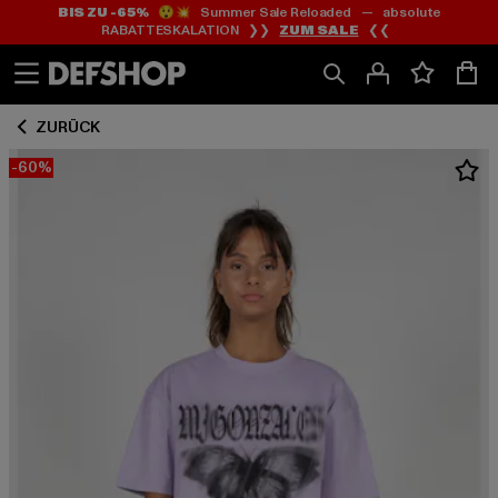
BIS ZU -65%
😲💥 Summer Sale Reloaded — absolute
Zum
Zum
RABATTESKALATION ❯❯
ZUM SALE
❮❮
Inhalt
Fußzeile
springen
springen
ZURÜCK
-60%