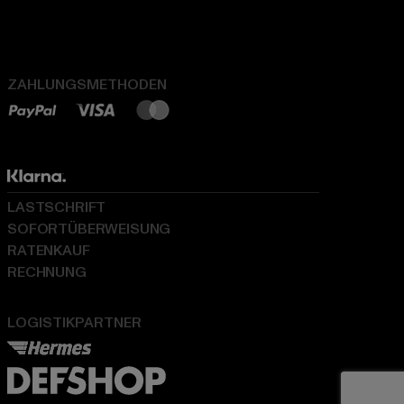
ZAHLUNGSMETHODEN
LASTSCHRIFT
SOFORTÜBERWEISUNG
RATENKAUF
RECHNUNG
LOGISTIKPARTNER