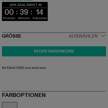
-32% DEAL ENDET IN
00
39
13
Stunden
Minuten
Sekunden
SIZE
GRÖSSE
AUSWÄHLEN
IN DEN WARENKORB
Artikel fällt normal aus
FARBOPTIONEN