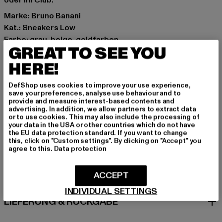
oder im Club.
Marke: Bruno Banani
Kat.: Sneakers Low
Farbe: grau, beige, goldfarben
GREAT TO SEE YOU
Hersteller Farbe: gold/grey
Obermaterial: Kunstleder
HERE!
Innenfutter: Textil, Polyester
DefShop uses cookies to improve your use experience,
Art.Nr: BB-018-00950
save your preferences, analyse use behaviour and to
provide and measure interest-based contents and
advertising. In addition, we allow partners to extract data
Hersteller: Noctane |
Nando@noctane-distributions.com
or to use cookies. This may also include the processing of
Am Hof 41683 | 1100 Vienna | AT
your data in the USA or other countries which do not have
the EU data protection standard. If you want to change
this, click on "Custom settings". By clicking on "Accept" you
agree to this.
Data protection
GRÖSSE & PASSFORM
ACCEPT
PFLEGEHINWEISE
INDIVIDUAL SETTINGS
LIEFERUNG & RÜCKGABE