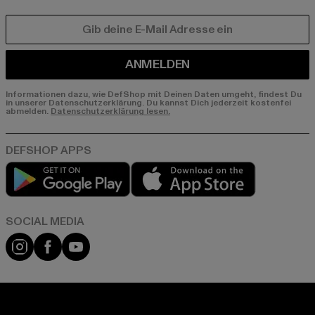
E-MAIL
ANMELDEN
Informationen dazu, wie DefShop mit Deinen Daten umgeht, findest Du
in unserer Datenschutzerklärung. Du kannst Dich jederzeit kostenfei
abmelden.
Datenschutzerklärung lesen.
Play market
App store
Instagram
Facebook
YouTube