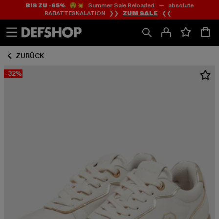
BIS ZU -65%
😲💥 Summer Sale Reloaded — absolute
Zum
Zum
RABATTESKALATION ❯❯
ZUM SALE
❮❮
Inhalt
Fußzeile
springen
springen
ZURÜCK
-32%