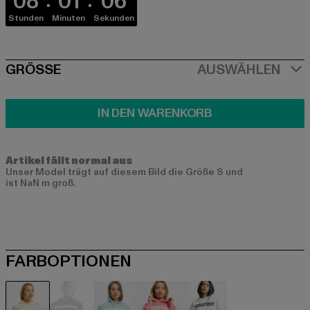
08
01
06
Stunden
Minuten
Sekunden
SIZE
GRÖSSE
AUSWÄHLEN
IN DEN WARENKORB
Artikel fällt normal aus
Unser Model trägt auf diesem Bild die Größe S und
ist NaN m groß.
FARBOPTIONEN