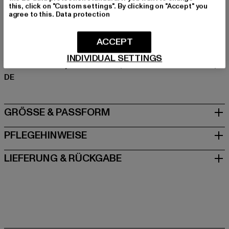
Materialzusammensetzung: 65% Baumwolle, 35%
this, click on "Custom settings". By clicking on "Accept" you
agree to this.
Data protection
Polyester
Art.Nr: ST168-03621
ACCEPT
Hersteller: TB International GmbH |
info@tbint.de
INDIVIDUAL SETTINGS
Dr.-Robert-Murjahn-Straße 7 | 64372 Ober-Ramstadt |
DE
GRÖSSE & PASSFORM
PFLEGEHINWEISE
LIEFERUNG & RÜCKGABE