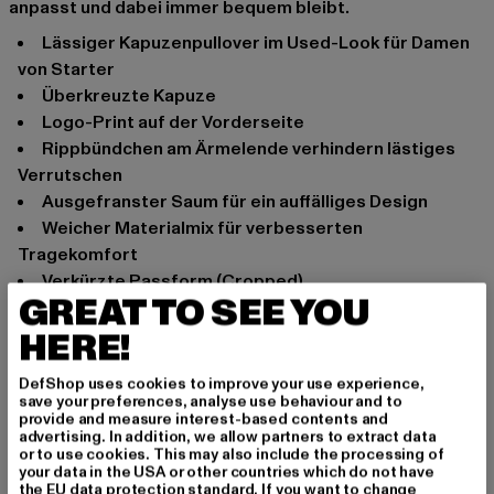
anpasst und dabei immer bequem bleibt.
Lässiger Kapuzenpullover im Used-Look für Damen
von Starter
Überkreuzte Kapuze
Logo-Print auf der Vorderseite
Rippbündchen am Ärmelende verhindern lästiges
Verrutschen
Ausgefranster Saum für ein auffälliges Design
Weicher Materialmix für verbesserten
Tragekomfort
Verkürzte Passform (Cropped)
GREAT TO SEE YOU
Anlass: Alltag
HERE!
Ausschnitt: Kapuze
Ärmelart: Langarm
DefShop uses cookies to improve your use experience,
Marke: Starter Black Label
save your preferences, analyse use behaviour and to
provide and measure interest-based contents and
Kat.: Sweat & Fleece - Hoodies
advertising. In addition, we allow partners to extract data
Farbe: beige
or to use cookies. This may also include the processing of
your data in the USA or other countries which do not have
Hersteller Farbe: palewhite
the EU data protection standard. If you want to change