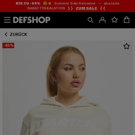
BIS ZU -65%
😲💥 Summer Sale Reloaded — absolute
Zum
Zum
RABATTESKALATION ❯❯
ZUM SALE
❮❮
Inhalt
Fußzeile
springen
springen
ZURÜCK
-46%