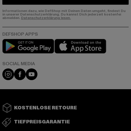
Informationen dazu, wie DefShop mit Deinen Daten umgeht, findest Du
in unserer Datenschutzerklärung. Du kannst Dich jederzeit kostenfei
abmelden.
Datenschutzerklärung lesen.
Play market
App store
Instagram
Facebook
YouTube
KOSTENLOSE RETOURE
TIEFPREISGARANTIE