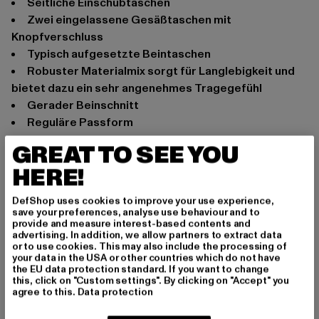
Seitliche Einschubtaschen
Zwei eingelassene Gesäßtaschen mit
Knopfverschluss
Typisch aufgesetzte Beintaschen
Robuster Materialmix sorgt für Langlebigkeit und
bietet dazu ein sehr angenehmes Tragegefühl
Gerader Beinschnitt
Reguläre Passform
Anlass: Alltag
GREAT TO SEE YOU
Schnitt: Locker
HERE!
Marke: Brandit
Kat.: Cargo Trousers
DefShop uses cookies to improve your use experience,
save your preferences, analyse use behaviour and to
Farbe: olive
provide and measure interest-based contents and
Hersteller Farbe: olive
advertising. In addition, we allow partners to extract data
or to use cookies. This may also include the processing of
Materialzusammensetzung: 60% Elastodien, 40%
your data in the USA or other countries which do not have
Polyester, 20% Baumwolle
the EU data protection standard. If you want to change
this, click on "Custom settings". By clicking on "Accept" you
Art.Nr: BD6007-00176
agree to this.
Data protection
Hersteller: Brandit Textil GmbH |
info@brandit-wear.com