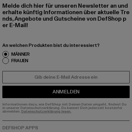
Melde dich hier für unseren Newsletter an und
erhalte künftig Informationen über aktuelle Tre
nds, Angebote und Gutscheine von DefShop p
er E-Mail!
An welchen Produkten bist du interessiert?
MÄNNER
FRAUEN
E-MAIL
ANMELDEN
Informationen dazu, wie DefShop mit Deinen Daten umgeht, findest Du
in unserer Datenschutzerklärung. Du kannst Dich jederzeit kostenfei
abmelden.
Datenschutzerklärung lesen.