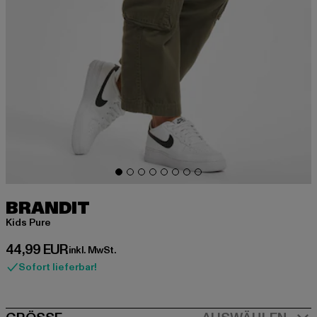
BRANDIT
Kids Pure
Derzeitiger Preis: 44,99 EUR
44,99 EUR
inkl. MwSt.
Sofort lieferbar!