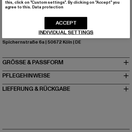
this, click on "Custom settings". By clicking on "Accept" you
Hersteller Farbe: olive
agree to this.
Data protection
Materialzusammensetzung: 100% Baumwolle
Art.Nr: BD6014-00176
ACCEPT
INDIVIDUAL SETTINGS
Hersteller: Brandit Textil GmbH |
info@brandit-wear.com
Spichernstraße 6a | 50672 Köln | DE
GRÖSSE & PASSFORM
PFLEGEHINWEISE
LIEFERUNG & RÜCKGABE