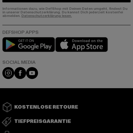
Informationen dazu, wie DefShop mit Deinen Daten umgeht, findest Du
in unserer Datenschutzerklärung. Du kannst Dich jederzeit kostenfei
abmelden.
Datenschutzerklärung lesen.
Play market
App store
Instagram
Facebook
YouTube
KOSTENLOSE RETOURE
TIEFPREISGARANTIE