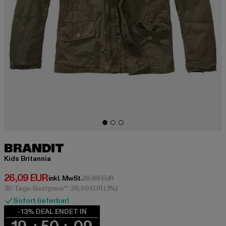
BRANDIT
Kids Britannia
Derzeitiger Preis: 26,09 EUR
26,09 EUR
Aktionspreis: 29,99 EUR
inkl. MwSt.
29,99 EUR
30-Tage-Bestpreis**: 26,99 EUR
(3%)
Sofort lieferbar!
-13% DEAL ENDET IN