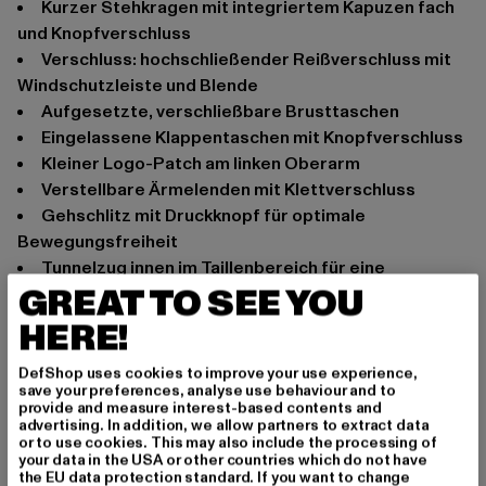
kurzer Stehkragen mit integriertem Kapuzen fach
und Knopfverschluss
Verschluss: hochschließender Reißverschluss mit
Windschutzleiste und Blende
Aufgesetzte, verschließbare Brusttaschen
Eingelassene Klappentaschen mit Knopfverschluss
Kleiner Logo-Patch am linken Oberarm
Verstellbare Ärmelenden mit Klettverschluss
Gehschlitz mit Druckknopf für optimale
Bewegungsfreiheit
Tunnelzug innen im Taillenbereich für eine
GREAT TO SEE YOU
individuelle Passform
Robuster Baumwollstoff für Langlebigkeit
HERE!
Anlass: Basic
DefShop uses cookies to improve your use experience,
Ausschnitt: Stehkragen
save your preferences, analyse use behaviour and to
Verschlussarten: Knopfleiste
provide and measure interest-based contents and
advertising. In addition, we allow partners to extract data
Marke: Brandit
or to use cookies. This may also include the processing of
Kat.: Outerwear
your data in the USA or other countries which do not have
the EU data protection standard. If you want to change
Farbe: olive