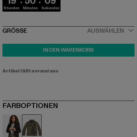
19
50
09
Stunden
Minuten
Sekunden
SIZE
GRÖSSE
AUSWÄHLEN
IN DEN WARENKORB
Artikel fällt normal aus
FARBOPTIONEN