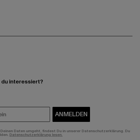
 du interessiert?
ANMELDEN
Deinen Daten umgeht, findest Du in unserer Datenschutzerklärung. Du
lden.
Datenschutzerklärung lesen.