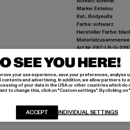
Schnitt: schmal
Marke: Estelou
Kat.: Bodysuits
Farbe: schwarz
Hersteller Farbe: black
Materialzusammensetz
Art.Nr: EST-LB-G-229
O SEE YOU HERE!
Hersteller: TB Intern
Dr.-Robert-Murjahn-S
rove your use experience, save your preferences, analyse u
ontents and advertising. In addition, we allow partners to e
ocessing of your data in the USA or other countries which do 
GRÖSSE 
ant to change this, click on "Custom settings". By clicking on 
PFLEGEHINWE
ACCEPT
INDIVIDUAL SETTINGS
LIEFERUNG &