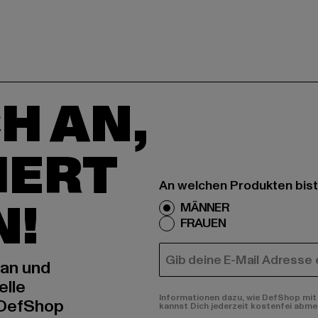
H AN,
IERT
An welchen Produkten bist
N!
MÄNNER
FRAUEN
E-MAIL
 an und
elle
Informationen dazu, wie DefShop mit 
 DefShop
kannst Dich jederzeit kostenfei abme