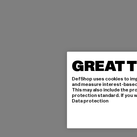
GREAT T
DefShop uses cookies to imp
and measure interest-based c
This may also include the pr
protection standard. If you w
Data protection