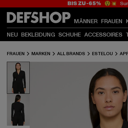
BIS ZU -65%
😲💥 Sum
MÄNNER
FRAUEN
NEU
BEKLEIDUNG
SCHUHE
ACCESSOIRES
FRAUEN
MARKEN
ALL BRANDS
ESTELOU
AP