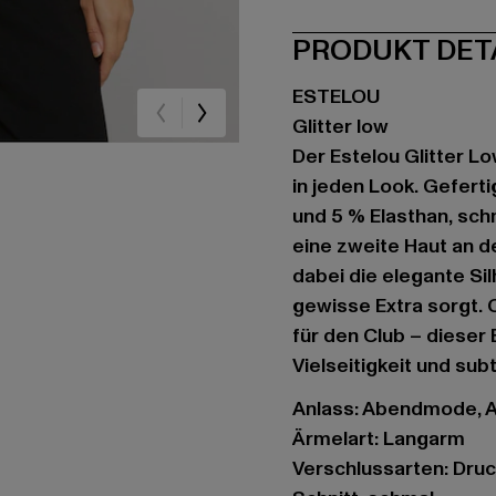
PRODUKT DET
ESTELOU
Glitter low
Der Estelou Glitter L
in jeden Look. Gefert
und 5 % Elasthan, sch
eine zweite Haut an d
dabei die elegante Sil
gewisse Extra sorgt. 
für den Club – dieser
Vielseitigkeit und sub
Anlass: Abendmode, Al
Ärmelart: Langarm
Verschlussarten: Dru